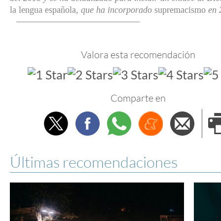
la lengua española
, que ha incorporado
supremacismo
en 
Valora esta recomendación
Comparte en
Twitter
Facebook
Whatsapp
Menéame
Envi
e
Últimas recomendaciones