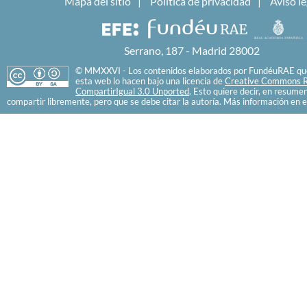
Mapa del sitio
Política de privacidad
Aviso le
Serrano, 187 - Madrid 28002
© MMXXVI - Los contenidos elaborados por FundéuRAE que
esta web lo hacen bajo una licencia de
Creative Commons R
CompartirIgual 3.0 Unported
. Esto quiere decir, en resume
compartir libremente, pero que se debe citar la autoría. Más información en e