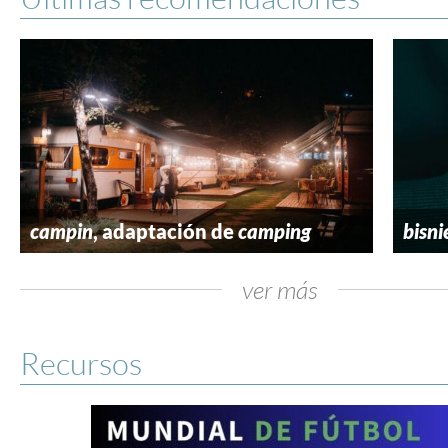
campin
, adaptación de
camping
bisni
ver más
Recursos