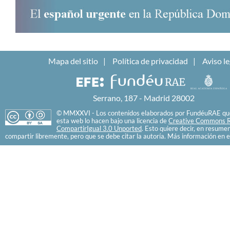
Mapa del sitio
Política de privacidad
Aviso le
Serrano, 187 - Madrid 28002
© MMXXVI - Los contenidos elaborados por FundéuRAE que
esta web lo hacen bajo una licencia de
Creative Commons R
CompartirIgual 3.0 Unported
. Esto quiere decir, en resume
compartir libremente, pero que se debe citar la autoría. Más información en e