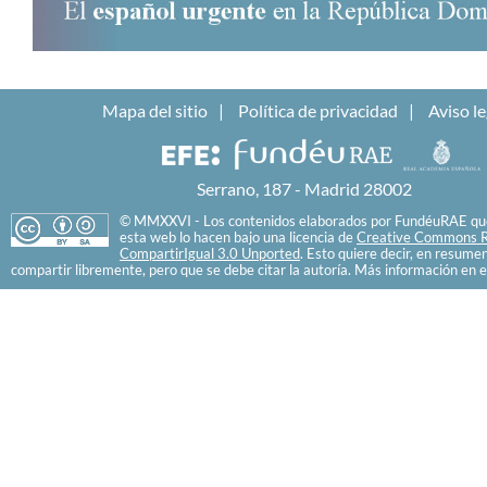
Mapa del sitio
Política de privacidad
Aviso le
Serrano, 187 - Madrid 28002
© MMXXVI - Los contenidos elaborados por FundéuRAE que
esta web lo hacen bajo una licencia de
Creative Commons R
CompartirIgual 3.0 Unported
. Esto quiere decir, en resume
compartir libremente, pero que se debe citar la autoría. Más información en e