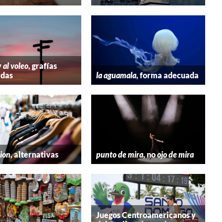
y
al voleo
, grafías
adas
la aguamala
, forma adecuada
hion
, alternativas
punto de mira
, no
ojo de mira
Juegos Centroamericanos y