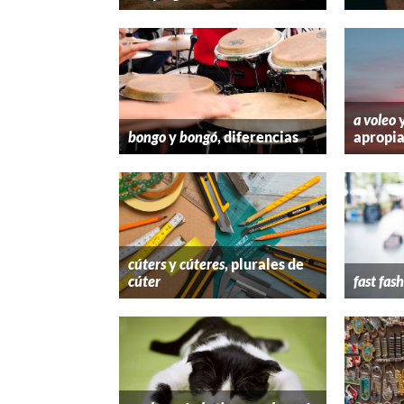
a voleo
bongo
y
bongó
, diferencias
apropi
cúters
y
cúteres
, plurales de
cúter
fast fas