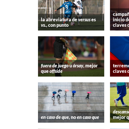
campaña
la abreviatura de
versus
es
inicio d
vs.
, con punto
claves 
fuera de juego
u
órsay
, mejor
terremo
que
offside
claves 
descans
en caso de que
, no
en caso que
mejor 