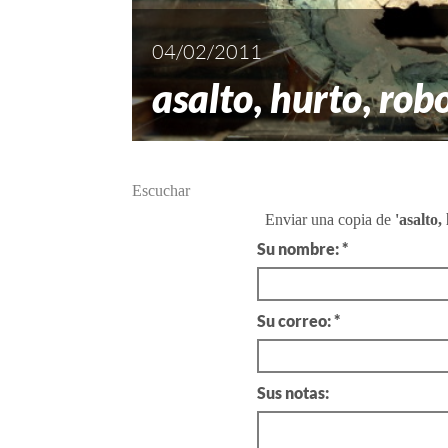
04/02/2011
asalto
,
hurto
,
rob
Escuchar
Enviar una copia de
'asalto,
Su nombre: *
Su correo: *
Sus notas: