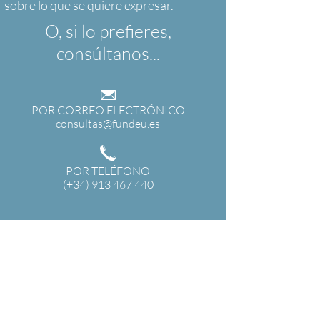
O, si lo prefieres,
consúltanos...
POR CORREO ELECTRÓNICO
consultas@fundeu.es
POR TELÉFONO
(+34) 913 467 440