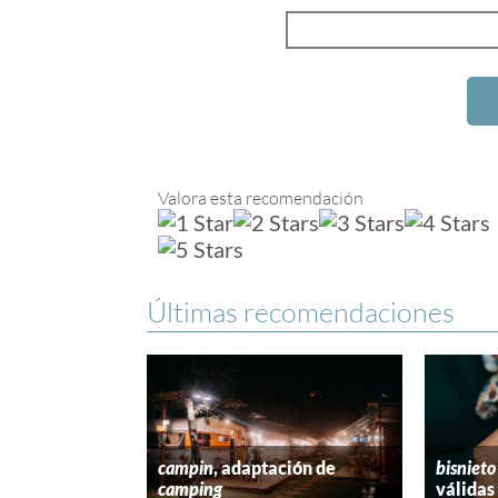
Valora esta recomendación
Últimas recomendaciones
campin
, adaptación de
bisnieto
camping
válidas