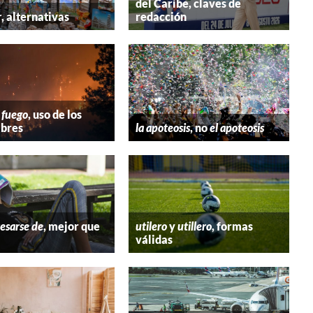
del Caribe, claves de
r
, alternativas
redacción
 fuego
, uso de los
bres
la apoteosis
, no
el apoteosis
esarse de
, mejor que
utilero
y
utillero
, formas
válidas