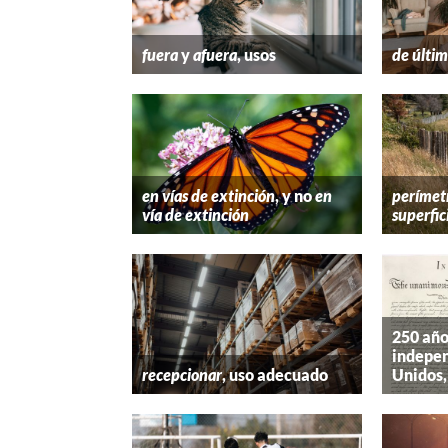
fuera
y
afuera
, usos
de últim
en vías de extinción
, y no
en
perímet
vía de extinción
superfic
250 año
indepen
recepcionar
, uso adecuado
Unidos,