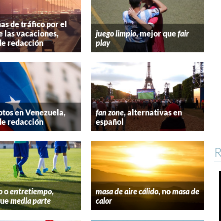
s de tráfico por el
e las vacaciones,
juego limpio
, mejor que
fair
de redacción
play
tos en Venezuela,
fan zone
, alternativas en
de redacción
español
R
o
o
entretiempo
,
masa de aire cálido
, no
masa de
que
media parte
calor