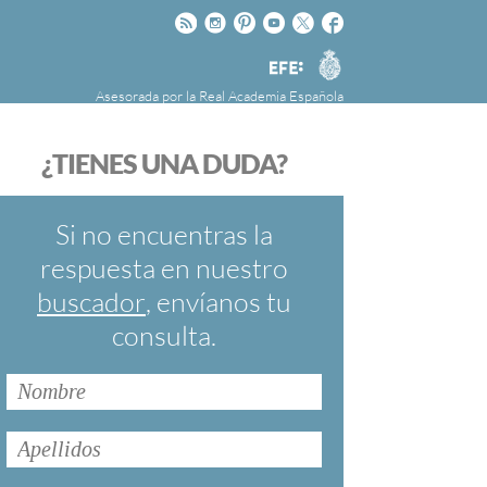
Rss
Instagram
Pinteres
Youtube
Twitter
Facebook
RAE
Agencia
EFE
Asesorada por la
Real Academia Española
nú
NOTICIAS
SOBRE LA FUNDÉURAE
¿TIENES UNA DUDA?
FundéuRAE es una fundación patrocinada por
la Agencia Efe y la Real Academia Española,
cuyo objetivo es colaborar con el buen uso del
Si no encuentras la
español en los medios de comunicación y en
respuesta en nuestro
Internet.
buscador
, envíanos tu
consulta.