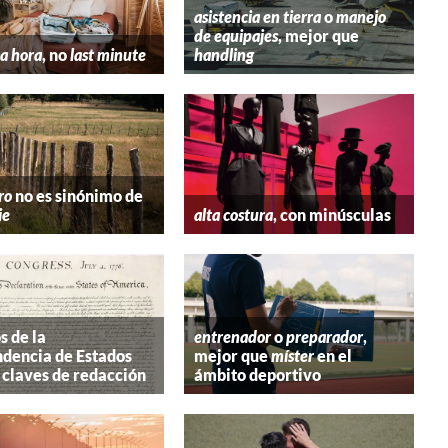
asistencia en tierra
o
manejo
de equipajes
, mejor que
a hora
, no
last minute
handling
ro
no es sinónimo de
ie
alta costura
, con minúsculas
s de la
entrenador
o
preparador
,
dencia de Estados
mejor que
míster
en el
 claves de redacción
ámbito deportivo