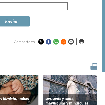
Twitter
Facebook
Whatsapp
Menéame
Enviar por
Imprimir
Comparte en
email
y
biznieto
, ambas
san
,
santo
y
santa
,
mayúsculas y minúsculas