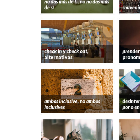
no das más de ti
, no
no das más
de sí
souveni
check in
y
check out
,
prender
alternativas
pronom
ambos inclusive
, no
ambos
desinter
inclusives
por
o
en