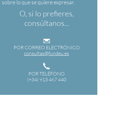
O, si lo prefieres,
consúltanos...
POR CORREO ELECTRÓNICO
consultas@fundeu.es
POR TELÉFONO
(+34) 913 467 440