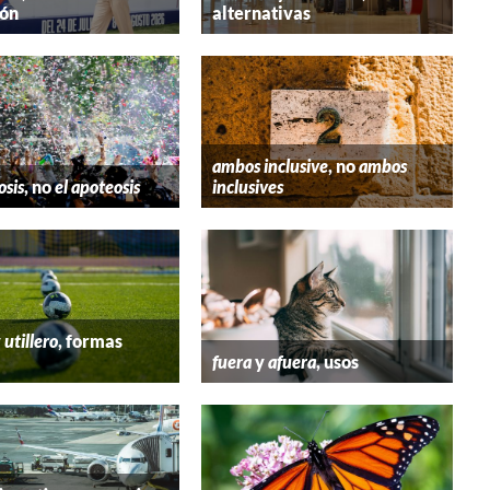
ión
alternativas
ambos inclusive
, no
ambos
osis
, no
el apoteosis
inclusives
y
utillero
, formas
fuera
y
afuera
, usos