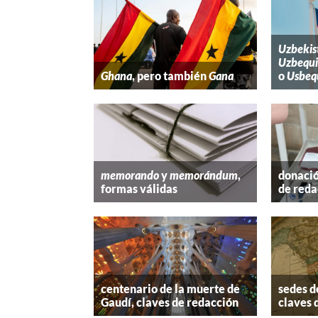
Uzbekis
Uzbequi
Ghana
, pero también
Gana
o
Usbeq
memorando
y
memorándum
,
donació
formas válidas
de reda
centenario de la muerte de
sedes d
Gaudí, claves de redacción
claves 