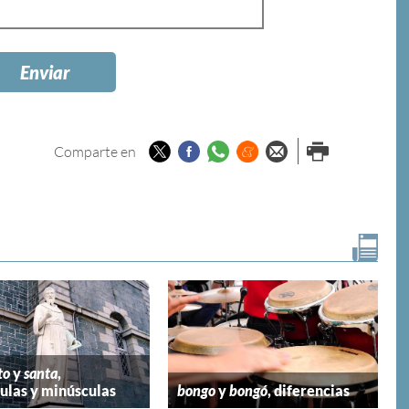
Twitter
Facebook
Whatsapp
Menéame
Enviar por
Imprimir
Comparte en
email
to
y
santa
,
las y minúsculas
bongo
y
bongó
, diferencias