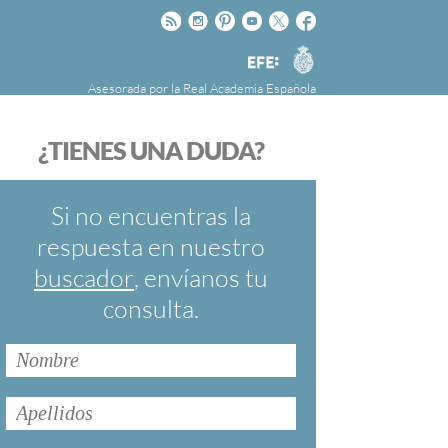
Rss
Instagram
Pinteres
Youtube
Twitter
Facebook
RAE
Agencia
EFE
Asesorada por la
Real Academia Española
nú
NOTICIAS
SOBRE LA FUNDÉURAE
¿TIENES UNA DUDA?
FundéuRAE es una fundación patrocinada por
la Agencia Efe y la Real Academia Española,
cuyo objetivo es colaborar con el buen uso del
Si no encuentras la
español en los medios de comunicación y en
respuesta en nuestro
Internet.
buscador
, envíanos tu
consulta.