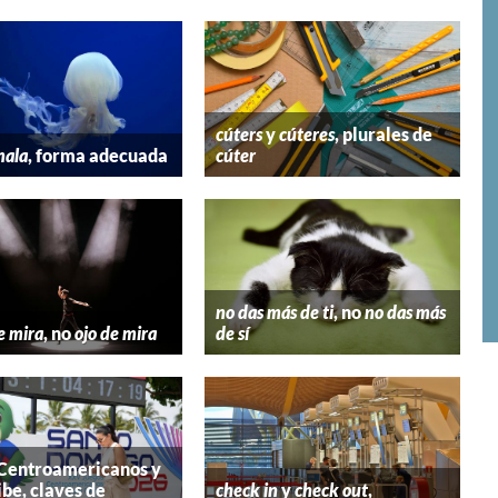
cúters
y
cúteres
, plurales de
mala
, forma adecuada
cúter
no das más de ti
, no
no das más
e mira
, no
ojo de mira
de sí
 Centroamericanos y
ibe, claves de
check in
y
check out
,