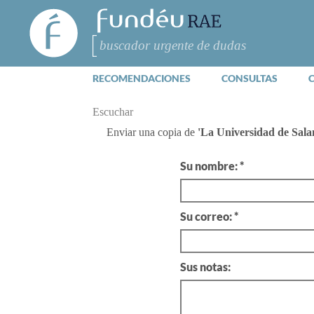
FundéuRAE
- Fundación
del Español
Buscar
Urgente
RECOMENDACIONES
CONSULTAS
Escuchar
Enviar una copia de
'La Universidad de Salam
Su nombre: *
Su correo: *
Sus notas: