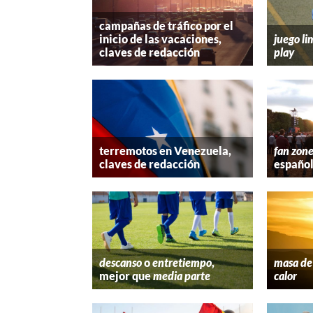
campañas de tráfico por el
inicio de las vacaciones,
juego li
claves de redacción
play
terremotos en Venezuela,
fan zon
claves de redacción
españo
descanso
o
entretiempo
,
masa de 
mejor que
media parte
calor