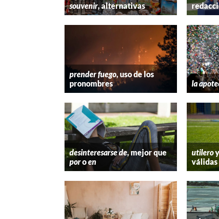
souvenir
, alternativas
redacc
prender fuego
, uso de los
pronombres
la apote
desinteresarse de
, mejor que
utilero
por
o
en
válidas