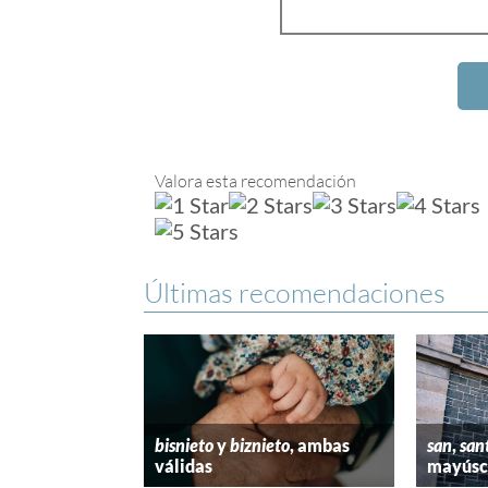
Valora esta recomendación
Últimas recomendaciones
bisnieto
y
biznieto
, ambas
san
,
san
válidas
mayúscu