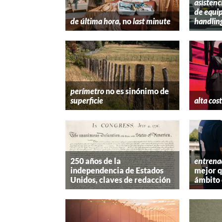
asistenc
de equip
de última hora
, no
last minute
handlin
perímetro
no es sinónimo de
superficie
alta cos
250 años de la
entrena
independencia de Estados
mejor 
Unidos, claves de redacción
ámbito 