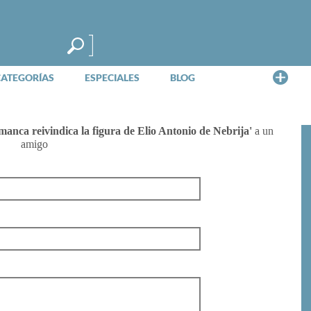
Me
CATEGORÍAS
ESPECIALES
BLOG
anca reivindica la figura de Elio Antonio de Nebrija'
a un
amigo