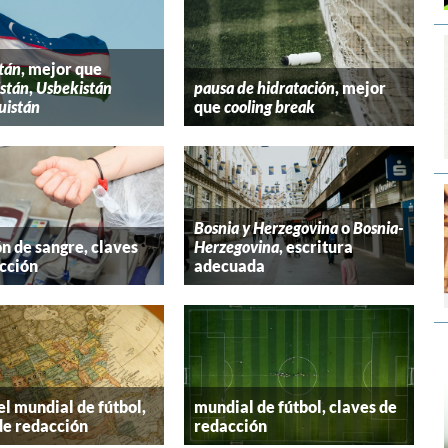
tán
, mejor que
stán
,
Usbekistán
pausa de hidratación
, mejor
uistán
que
cooling break
Bosnia y Herzegovina
o
Bosnia-
n de sangre, claves
Herzegovina
, escritura
cción
adecuada
el mundial de fútbol,
mundial de fútbol, claves de
de redacción
redacción