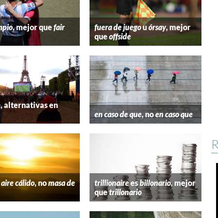
mpio
, mejor que
fair
fuera de juego
u
órsay
, mejor
que
offside
e
, alternativas en
l
en caso de que
, no
en caso que
R
aire cálido
, no
masa de
trillionaire
es
billonario
, mejor
que
trillonario