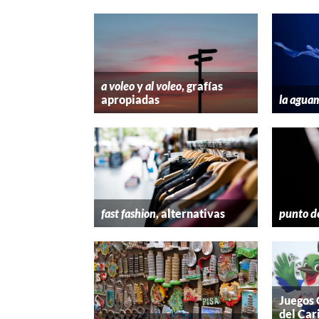
a voleo
y
al voleo
, grafías
apropiadas
la agua
fast fashion
, alternativas
punto d
Juegos
del Car