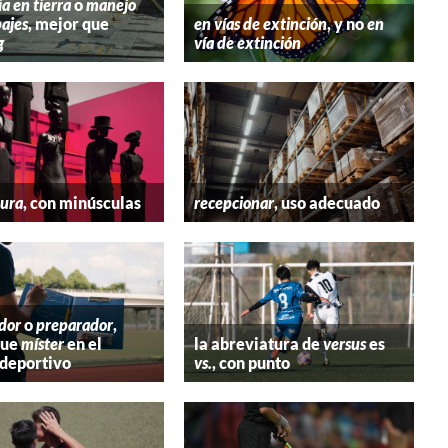
ia en tierra
o
manejo
ajes
, mejor que
en vías de extinción
, y no
en
g
vía de extinción
tura
, con minúsculas
recepcionar
, uso adecuado
dor
o
preparador
,
que
míster
en el
la abreviatura de
versus
es
deportivo
vs.
, con punto