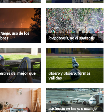
 fuego
, uso de los
bres
la apoteosis
, no
el apoteosis
esarse de
, mejor que
utilero
y
utillero
, formas
válidas
asistencia en tierra
o
manejo