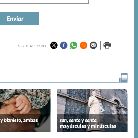
Twitter
Facebook
Whatsapp
Menéame
Enviar por
Imprimir
Comparte en
email
y
biznieto
, ambas
san
,
santo
y
santa
,
mayúsculas y minúsculas