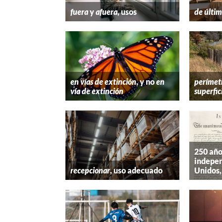
fuera
y
afuera
, usos
de últim
en vías de extinción
, y no
en
perímet
vía de extinción
superfic
250 año
indepen
recepcionar
, uso adecuado
Unidos,