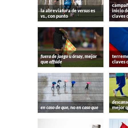
campaña
la abreviatura de
versus
es
inicio d
vs.
, con punto
claves 
fuera de juego
u
órsay
, mejor
terremo
que
offside
claves 
descans
en caso de que
, no
en caso que
mejor 