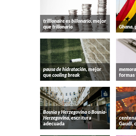
trillionaire
es
billonario
, mejor
que
trillonario
Ghana
,
pausa de hidratación
, mejor
memora
que
cooling break
formas 
Bosnia y Herzegovina
o
Bosnia-
Herzegovina
, escritura
centena
adecuada
Gaudí, 