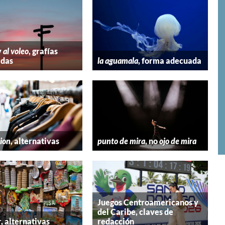
y
al voleo
, grafías
adas
la aguamala
, forma adecuada
hion
, alternativas
punto de mira
, no
ojo de mira
Juegos Centroamericanos y
del Caribe, claves de
r
, alternativas
redacción