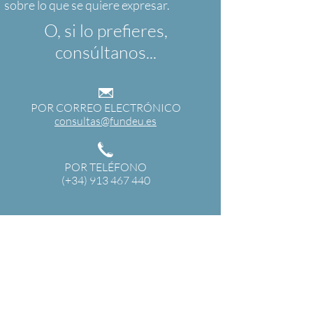
O, si lo prefieres,
consúltanos...
POR CORREO ELECTRÓNICO
consultas@fundeu.es
POR TELÉFONO
(+34) 913 467 440