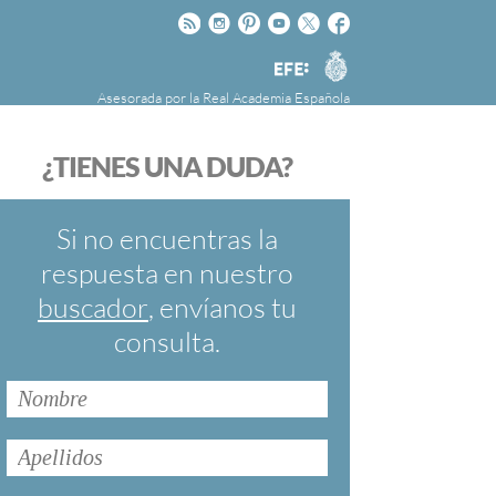
Rss
Instagram
Pinteres
Youtube
Twitter
Facebook
RAE
Agencia
EFE
Asesorada por la
Real Academia Española
nú
NOTICIAS
SOBRE LA FUNDÉURAE
¿TIENES UNA DUDA?
FundéuRAE es una fundación patrocinada por
la Agencia Efe y la Real Academia Española,
cuyo objetivo es colaborar con el buen uso del
Si no encuentras la
español en los medios de comunicación y en
respuesta en nuestro
Internet.
buscador
, envíanos tu
consulta.