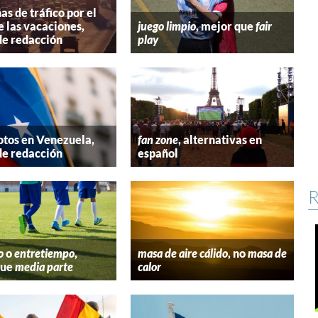
s de tráfico por el
e las vacaciones,
juego limpio
, mejor que
fair
de redacción
play
tos en Venezuela,
fan zone
, alternativas en
de redacción
español
R
o
o
entretiempo
,
masa de aire cálido
, no
masa de
que
media parte
calor