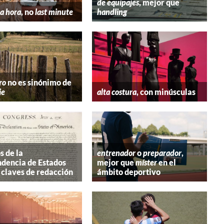
de equipajes
, mejor que
a hora
, no
last minute
handling
ro
no es sinónimo de
ie
alta costura
, con minúsculas
s de la
entrenador
o
preparador
,
dencia de Estados
mejor que
míster
en el
 claves de redacción
ámbito deportivo