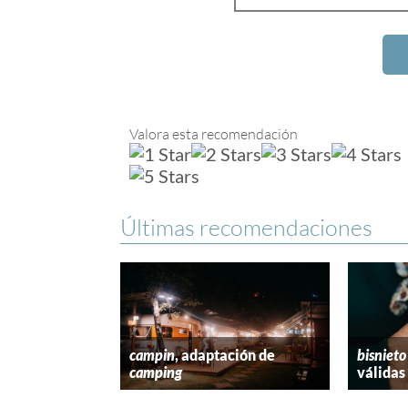
Valora esta recomendación
Últimas recomendaciones
campin
, adaptación de
bisnieto
camping
válidas