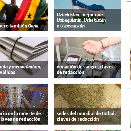
Uzbekistán
, mejor que
Uzbequistán
,
Usbekistán
 pero también
Gana
o
Usbequistán
ndo
y
memorándum
,
donación de sangre, claves
válidas
de redacción
rio de la muerte de
sedes del mundial de fútbol,
claves de redacción
claves de redacción