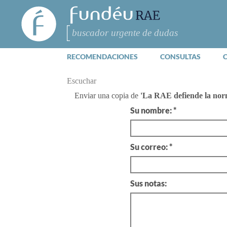
FundéuRAE
- Fundación
del Español
Buscar
Urgente
RECOMENDACIONES
CONSULTAS
Escuchar
Enviar una copia de
'La RAE defiende la norma
Su nombre: *
Su correo: *
Sus notas: