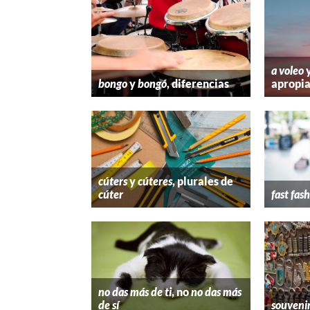
a voleo
bongo
y
bongó
, diferencias
apropi
cúters
y
cúteres
, plurales de
cúter
fast fas
no das más de ti
, no
no das más
de sí
souveni