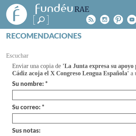
FundéuRAE
- Fundación
Rss
Instagr
Pinte
Y
del Español
Urgente
RECOMENDACIONES
Real Acad
CONSULTAS
CATEGORÍAS
¿TIENES
Escuchar
ESPECIALES
BLOG
UNA
Enviar una copia de
'La Junta expresa su apoyo
Cádiz acoja el X Congreso Lengua Española'
a 
NOTICIAS
DUDA?
Su nombre: *
SOBRE LA FUNDÉURAE
Consúltanos
FundéuRAE es una fundación patrocinada por la 
Su correo: *
y la Real Academia Española, cuyo objetivo es co
el buen uso del español en los medios de comuni
Internet.
Sus notas: