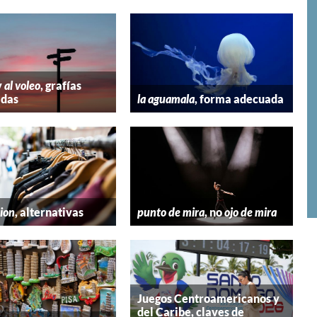
y
al voleo
, grafías
adas
la aguamala
, forma adecuada
hion
, alternativas
punto de mira
, no
ojo de mira
Juegos Centroamericanos y
del Caribe, claves de