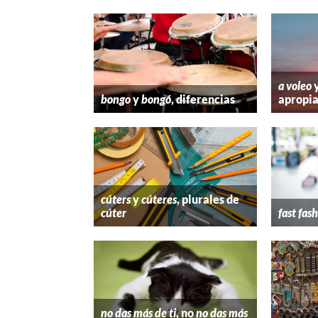
a voleo
bongo
y
bongó
, diferencias
apropi
cúters
y
cúteres
, plurales de
cúter
fast fas
no das más de ti
, no
no das más