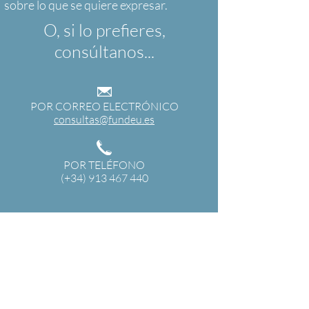
O, si lo prefieres,
consúltanos...
POR CORREO ELECTRÓNICO
consultas@fundeu.es
POR TELÉFONO
(+34) 913 467 440