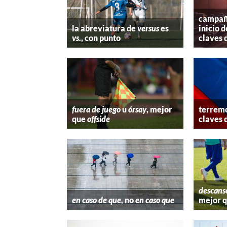
campaña
la abreviatura de
versus
es
inicio d
vs.
, con punto
claves 
fuera de juego
u
órsay
, mejor
terremo
que
offside
claves 
descans
en caso de que
, no
en caso que
mejor 