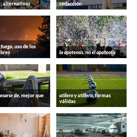
r
, alternativas
redacción
 fuego
, uso de los
bres
la apoteosis
, no
el apoteosis
esarse de
, mejor que
utilero
y
utillero
, formas
válidas