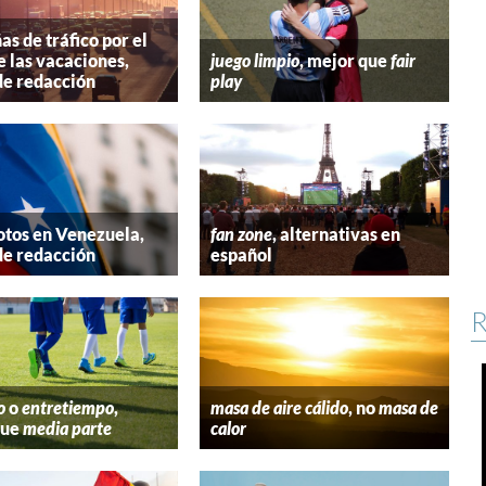
s de tráfico por el
e las vacaciones,
juego limpio
, mejor que
fair
de redacción
play
tos en Venezuela,
fan zone
, alternativas en
de redacción
español
R
o
o
entretiempo
,
masa de aire cálido
, no
masa de
que
media parte
calor