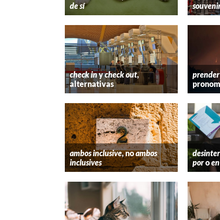
de sí
souveni
check in
y
check out
,
prender
alternativas
pronom
ambos inclusive
, no
ambos
desinter
inclusives
por
o
en