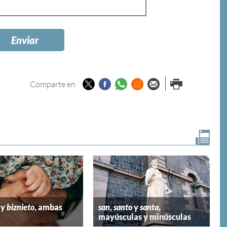
Twitter
Facebook
Whatsapp
Menéame
Enviar por
Imprimir
Comparte en
email
y
biznieto
, ambas
san
,
santo
y
santa
,
mayúsculas y minúsculas