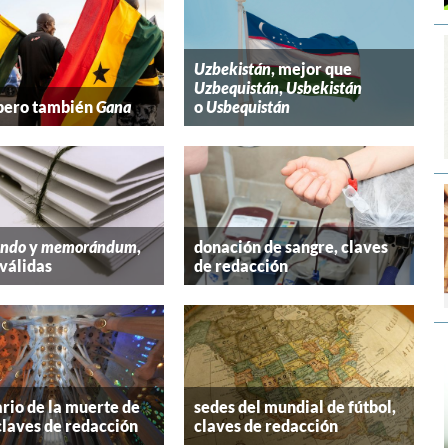
Uzbekistán
, mejor que
Uzbequistán
,
Usbekistán
 pero también
Gana
o
Usbequistán
ndo
y
memorándum
,
donación de sangre, claves
válidas
de redacción
rio de la muerte de
sedes del mundial de fútbol,
claves de redacción
claves de redacción