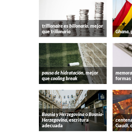
trillionaire
es
billonario
, mejor
que
trillonario
Ghana
,
pausa de hidratación
, mejor
memora
que
cooling break
formas 
Bosnia y Herzegovina
o
Bosnia-
Herzegovina
, escritura
centena
adecuada
Gaudí, 