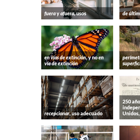
fuera
y
afuera
, usos
de últim
en vías de extinción
, y no
en
perímet
vía de extinción
superfic
250 año
indepen
recepcionar
, uso adecuado
Unidos,