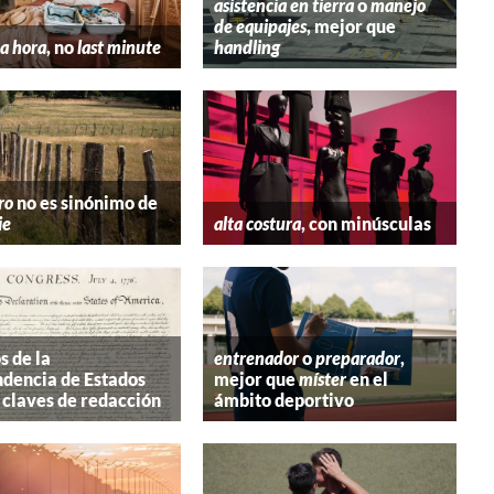
asistencia en tierra
o
manejo
de equipajes
, mejor que
a hora
, no
last minute
handling
ro
no es sinónimo de
ie
alta costura
, con minúsculas
s de la
entrenador
o
preparador
,
dencia de Estados
mejor que
míster
en el
 claves de redacción
ámbito deportivo