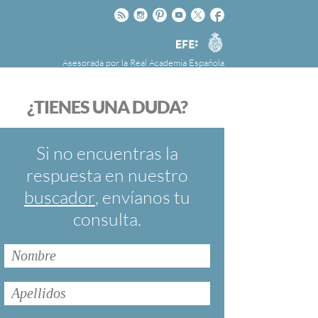
Rss
Instagram
Pinteres
Youtube
Twitter
Facebook
RAE
Agencia
EFE
Asesorada por la
Real Academia Española
nú
NOTICIAS
SOBRE LA FUNDÉURAE
¿TIENES UNA DUDA?
FundéuRAE es una fundación patrocinada por
la Agencia Efe y la Real Academia Española,
cuyo objetivo es colaborar con el buen uso del
Si no encuentras la
español en los medios de comunicación y en
respuesta en nuestro
Internet.
buscador
, envíanos tu
consulta.