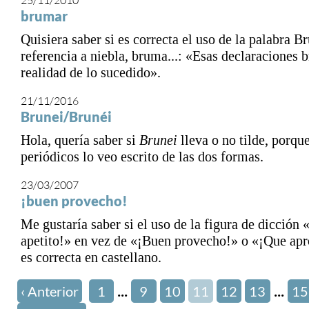
25/11/2010
brumar
Quisiera saber si es correcta el uso de la palabra 
referencia a niebla, bruma...: «Esas declaraciones 
realidad de lo sucedido».
21/11/2016
Brunei/Brunéi
Hola, quería saber si
Brunei
lleva o no tilde, porqu
periódicos lo veo escrito de las dos formas.
23/03/2007
¡buen provecho!
Me gustaría saber si el uso de la figura de dicción
apetito!» en vez de «¡Buen provecho!» o «¡Que ap
es correcta en castellano.
...
...
‹ Anterior
1
9
10
11
12
13
15