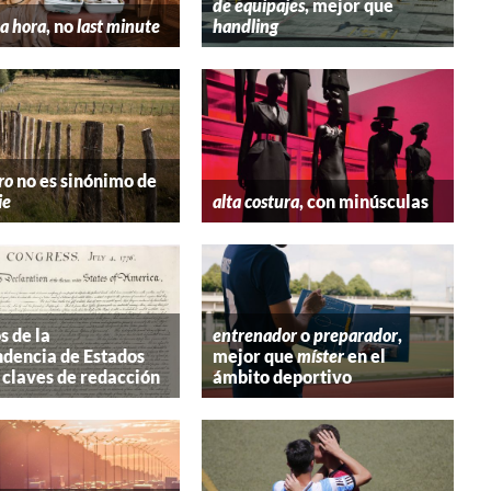
de equipajes
, mejor que
a hora
, no
last minute
handling
ro
no es sinónimo de
ie
alta costura
, con minúsculas
s de la
entrenador
o
preparador
,
dencia de Estados
mejor que
míster
en el
 claves de redacción
ámbito deportivo