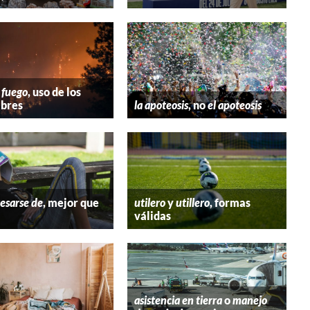
 fuego
, uso de los
bres
la apoteosis
, no
el apoteosis
esarse de
, mejor que
utilero
y
utillero
, formas
válidas
asistencia en tierra
o
manejo