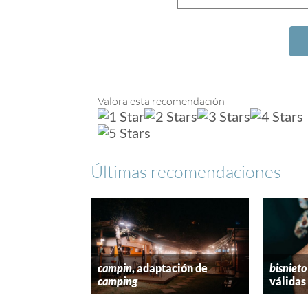
Valora esta recomendación
Últimas recomendaciones
campin
, adaptación de
bisnieto
camping
válidas