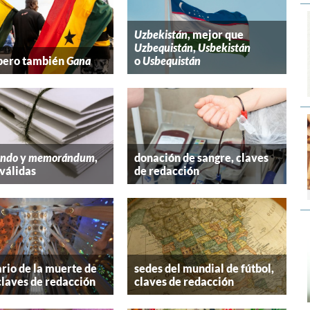
Uzbekistán
, mejor que
Uzbequistán
,
Usbekistán
 pero también
Gana
o
Usbequistán
ndo
y
memorándum
,
donación de sangre, claves
válidas
de redacción
rio de la muerte de
sedes del mundial de fútbol,
claves de redacción
claves de redacción