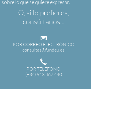
O, si lo prefieres,
consúltanos...
POR CORREO ELECTRÓNICO
consultas@fundeu.es
POR TELÉFONO
(+34) 913 467 440