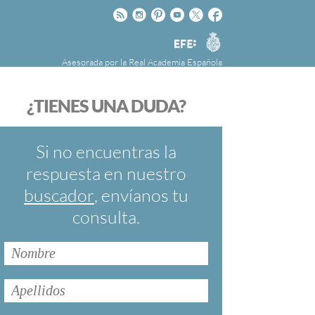
Rss
Instagram
Pinteres
Youtube
Twitter
Facebook
RAE
Agencia
EFE
Asesorada por la
Real Academia Española
nú
NOTICIAS
SOBRE LA FUNDÉURAE
¿TIENES UNA DUDA?
FundéuRAE es una fundación patrocinada por
la Agencia Efe y la Real Academia Española,
cuyo objetivo es colaborar con el buen uso del
Si no encuentras la
español en los medios de comunicación y en
respuesta en nuestro
Internet.
buscador
, envíanos tu
consulta.