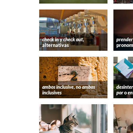
check in
y
check out
,
prender
alternativas
pronom
ambos inclusive
, no
ambos
desinter
inclusives
por
o
en