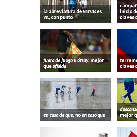
campaña
la abreviatura de
versus
es
inicio d
vs.
, con punto
claves 
fuera de juego
u
órsay
, mejor
terremo
que
offside
claves 
descans
en caso de que
, no
en caso que
mejor 