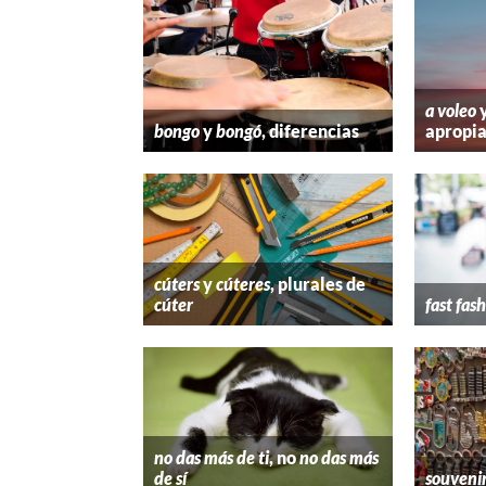
a voleo
bongo
y
bongó
, diferencias
apropi
cúters
y
cúteres
, plurales de
cúter
fast fas
no das más de ti
, no
no das más
de sí
souveni