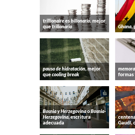
trillionaire
es
billonario
, mejor
que
trillonario
Ghana
,
pausa de hidratación
, mejor
memora
que
cooling break
formas 
Bosnia y Herzegovina
o
Bosnia-
Herzegovina
, escritura
centena
adecuada
Gaudí, 