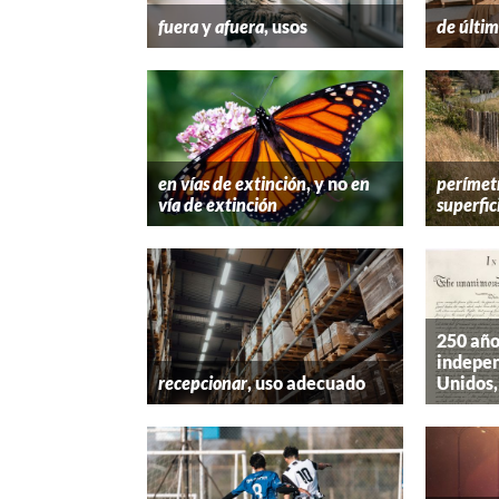
fuera
y
afuera
, usos
de últim
en vías de extinción
, y no
en
perímet
vía de extinción
superfic
250 año
indepen
recepcionar
, uso adecuado
Unidos,