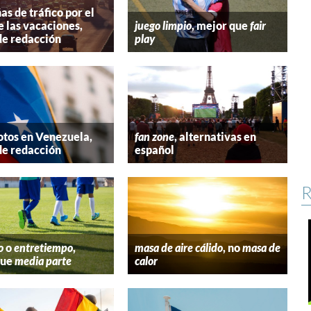
s de tráfico por el
e las vacaciones,
juego limpio
, mejor que
fair
de redacción
play
tos en Venezuela,
fan zone
, alternativas en
de redacción
español
R
o
o
entretiempo
,
masa de aire cálido
, no
masa de
que
media parte
calor