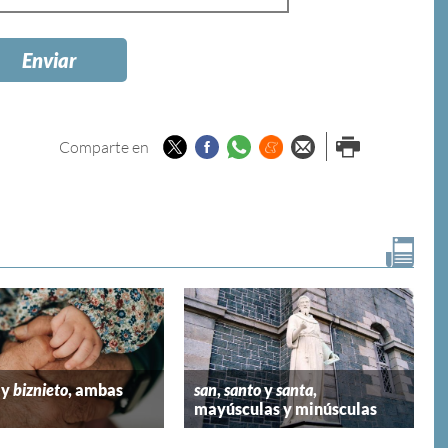
Twitter
Facebook
Whatsapp
Menéame
Enviar por
Imprimir
Comparte en
email
y
biznieto
, ambas
san
,
santo
y
santa
,
mayúsculas y minúsculas