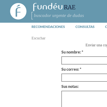
FundéuRAE
- Fundación
del Español
Buscar
Urgente
RECOMENDACIONES
CONSULTAS
Escuchar
Enviar una co
Su nombre: *
Su correo: *
Sus notas: