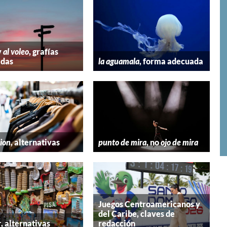
y
al voleo
, grafías
adas
la aguamala
, forma adecuada
hion
, alternativas
punto de mira
, no
ojo de mira
Juegos Centroamericanos y
del Caribe, claves de
r
, alternativas
redacción