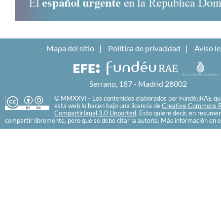
Mapa del sitio
Política de privacidad
Aviso le
Serrano, 187 - Madrid 28002
© MMXXVI - Los contenidos elaborados por FundéuRAE que
esta web lo hacen bajo una licencia de
Creative Commons R
CompartirIgual 3.0 Unported
. Esto quiere decir, en resume
compartir libremente, pero que se debe citar la autoría. Más información en e