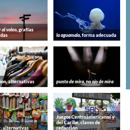
y
al voleo
, grafías
adas
la aguamala
, forma adecuada
hion
, alternativas
punto de mira
, no
ojo de mira
Juegos Centroamericanos y
del Caribe, claves de
r
, alternativas
redacción