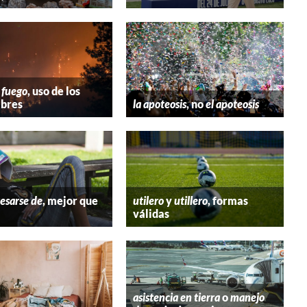
 fuego
, uso de los
bres
la apoteosis
, no
el apoteosis
esarse de
, mejor que
utilero
y
utillero
, formas
válidas
asistencia en tierra
o
manejo