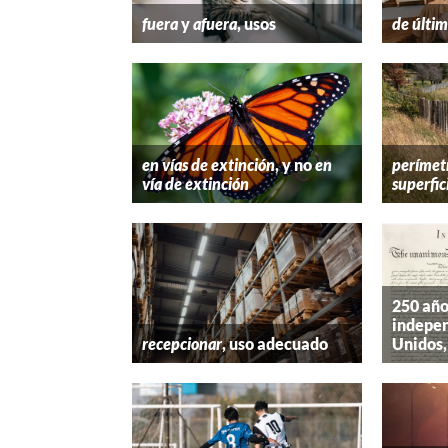
fuera
y
afuera
, usos
de últim
en vías de extinción
, y no
en
perímet
vía de extinción
superfic
250 año
indepen
recepcionar
, uso adecuado
Unidos,