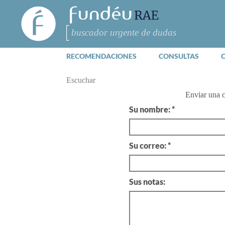
FundéuRAE
- Fundación
del Español
Buscar
Urgente
RECOMENDACIONES
CONSULTAS
Escuchar
Enviar una 
Su nombre: *
Su correo: *
Sus notas: