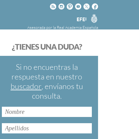
Rss
Instagram
Pinteres
Youtube
Twitter
Facebook
RAE
Agencia
EFE
Asesorada por la
Real Academia Española
nú
NOTICIAS
SOBRE LA FUNDÉURAE
¿TIENES UNA DUDA?
FundéuRAE es una fundación patrocinada por
la Agencia Efe y la Real Academia Española,
cuyo objetivo es colaborar con el buen uso del
Si no encuentras la
español en los medios de comunicación y en
respuesta en nuestro
Internet.
buscador
, envíanos tu
consulta.