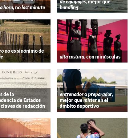
de equipajes
, mejor que
a hora
, no
last minute
handling
ro
no es sinónimo de
ie
alta costura
, con minúsculas
s de la
entrenador
o
preparador
,
dencia de Estados
mejor que
míster
en el
 claves de redacción
ámbito deportivo