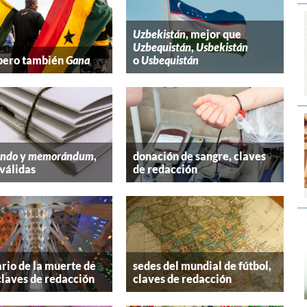
Uzbekistán
, mejor que
Uzbequistán
,
Usbekistán
 pero también
Gana
o
Usbequistán
ndo
y
memorándum
,
donación de sangre, claves
válidas
de redacción
rio de la muerte de
sedes del mundial de fútbol,
claves de redacción
claves de redacción