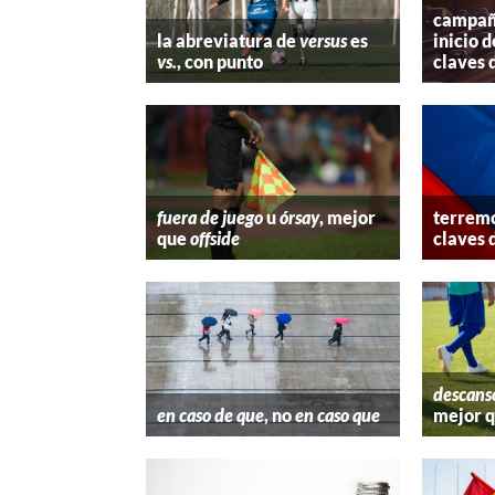
campaña
la abreviatura de
versus
es
inicio d
vs.
, con punto
claves 
fuera de juego
u
órsay
, mejor
terremo
que
offside
claves 
descans
en caso de que
, no
en caso que
mejor 