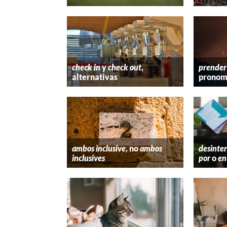
check in
y
check out
,
prender
alternativas
pronom
ambos inclusive
, no
ambos
desinter
inclusives
por
o
en