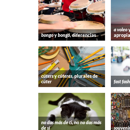
a voleo
bongo
y
bongó
, diferencias
apropi
cúters
y
cúteres
, plurales de
cúter
fast fas
no das más de ti
, no
no das más
de sí
souveni