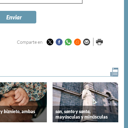
Twitter
Facebook
Whatsapp
Menéame
Enviar por
Imprimir
Comparte en
email
y
biznieto
, ambas
san
,
santo
y
santa
,
mayúsculas y minúsculas