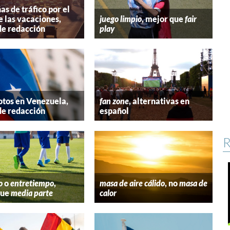
s de tráfico por el
e las vacaciones,
juego limpio
, mejor que
fair
de redacción
play
tos en Venezuela,
fan zone
, alternativas en
de redacción
español
R
o
o
entretiempo
,
masa de aire cálido
, no
masa de
que
media parte
calor