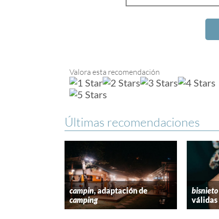
Valora esta recomendación
Últimas recomendaciones
campin
, adaptación de
bisnieto
camping
válidas