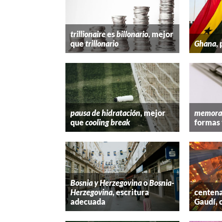
trillionaire
es
billonario
, mejor
que
trillonario
Ghana
,
pausa de hidratación
, mejor
memora
que
cooling break
formas 
Bosnia y Herzegovina
o
Bosnia-
Herzegovina
, escritura
centena
adecuada
Gaudí, 