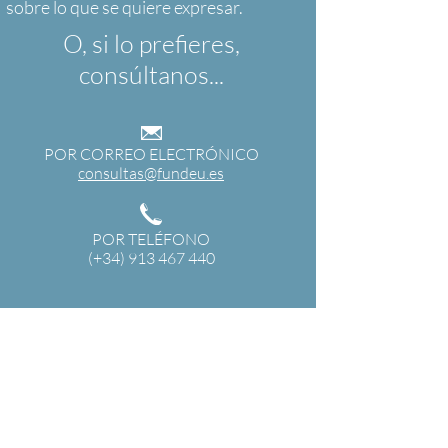
O, si lo prefieres,
consúltanos...
POR CORREO ELECTRÓNICO
consultas@fundeu.es
POR TELÉFONO
(+34) 913 467 440