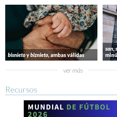
san
,
bisnieto
y
biznieto
, ambas válidas
minú
ver más
Recursos