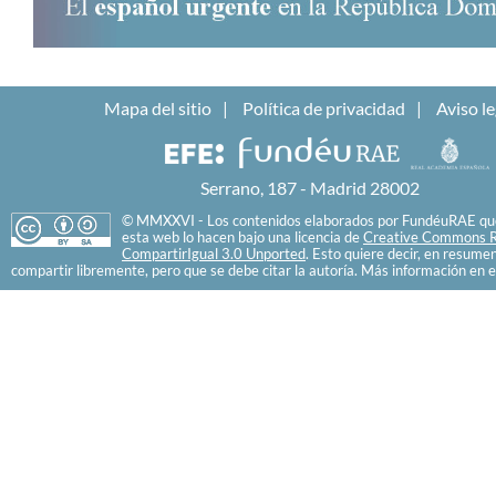
Mapa del sitio
Política de privacidad
Aviso le
Serrano, 187 - Madrid 28002
© MMXXVI - Los contenidos elaborados por FundéuRAE que
esta web lo hacen bajo una licencia de
Creative Commons R
CompartirIgual 3.0 Unported
. Esto quiere decir, en resume
compartir libremente, pero que se debe citar la autoría. Más información en e