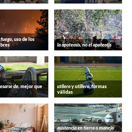
 fuego
, uso de los
bres
la apoteosis
, no
el apoteosis
esarse de
, mejor que
utilero
y
utillero
, formas
válidas
asistencia en tierra
o
manejo