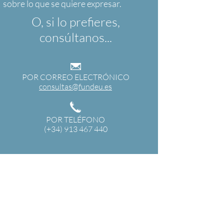
O, si lo prefieres,
consúltanos...
POR CORREO ELECTRÓNICO
consultas@fundeu.es
POR TELÉFONO
(+34) 913 467 440