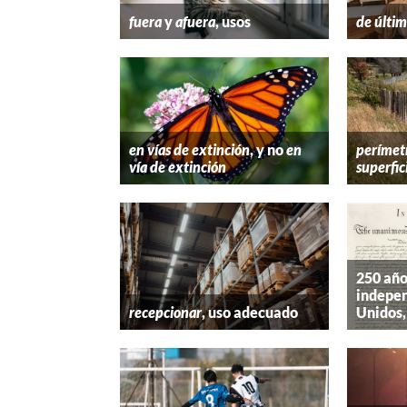
fuera
y
afuera
, usos
de últim
en vías de extinción
, y no
en
perímet
vía de extinción
superfic
250 año
indepen
recepcionar
, uso adecuado
Unidos,