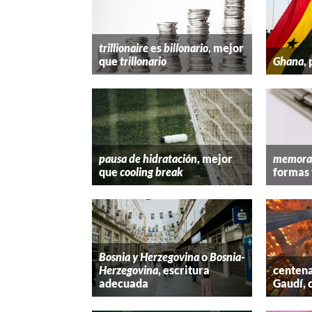
trillionaire
es
billonario
, mejor
que
trillonario
Ghana
,
pausa de hidratación
, mejor
memora
que
cooling break
formas 
Bosnia y Herzegovina
o
Bosnia-
Herzegovina
, escritura
centena
adecuada
Gaudí, 