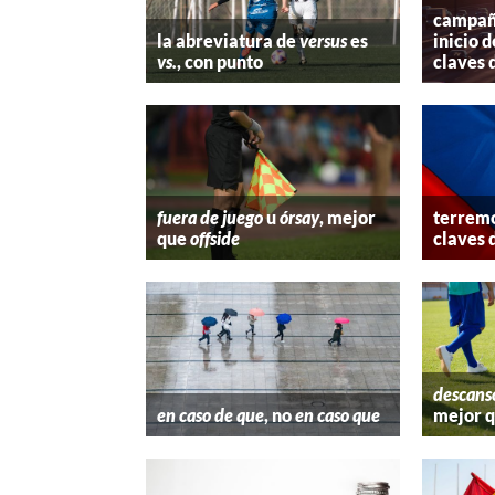
campaña
la abreviatura de
versus
es
inicio d
vs.
, con punto
claves 
fuera de juego
u
órsay
, mejor
terremo
que
offside
claves 
descans
en caso de que
, no
en caso que
mejor 