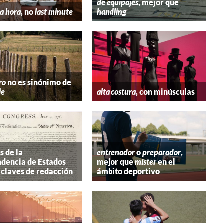
de equipajes
, mejor que
a hora
, no
last minute
handling
ro
no es sinónimo de
ie
alta costura
, con minúsculas
s de la
entrenador
o
preparador
,
dencia de Estados
mejor que
míster
en el
 claves de redacción
ámbito deportivo