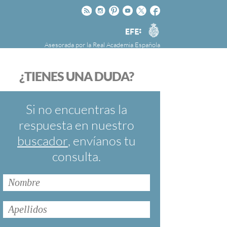
Rss
Instagram
Pinteres
Youtube
Twitter
Facebook
RAE
Agencia
EFE
Asesorada por la
Real Academia Española
nú
NOTICIAS
SOBRE LA FUNDÉURAE
¿TIENES UNA DUDA?
FundéuRAE es una fundación patrocinada por
la Agencia Efe y la Real Academia Española,
cuyo objetivo es colaborar con el buen uso del
Si no encuentras la
español en los medios de comunicación y en
respuesta en nuestro
Internet.
buscador
, envíanos tu
consulta.