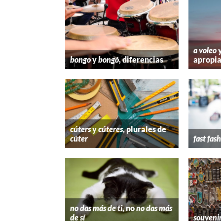
a voleo
bongo
y
bongó
, diferencias
apropi
cúters
y
cúteres
, plurales de
cúter
fast fas
no das más de ti
, no
no das más
de sí
souveni