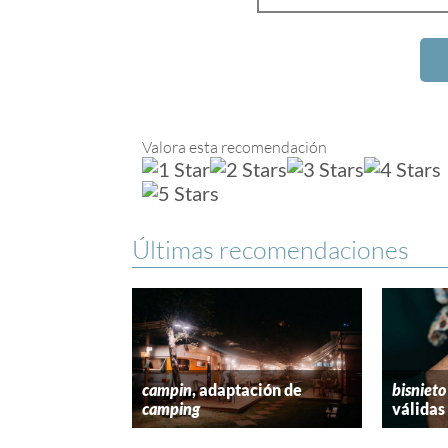
Valora esta recomendación
Últimas recomendaciones
campin
, adaptación de
bisnieto
camping
válidas