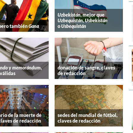
Uzbekistán
, mejor que
Uzbequistán
,
Usbekistán
 pero también
Gana
o
Usbequistán
ndo
y
memorándum
,
donación de sangre, claves
válidas
de redacción
rio de la muerte de
sedes del mundial de fútbol,
claves de redacción
claves de redacción