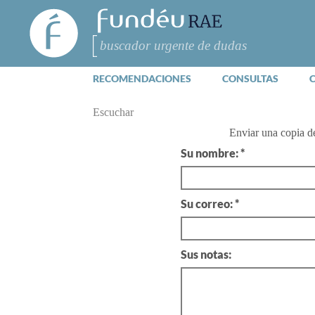
FundéuRAE
- Fundación
del Español
Buscar
Urgente
RECOMENDACIONES
CONSULTAS
Escuchar
Enviar una copia 
Su nombre: *
Su correo: *
Sus notas: