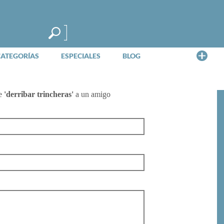
Me
CATEGORÍAS
ESPECIALES
BLOG
de
'derribar trincheras'
a un amigo