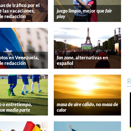
s de tráfico por el
e las vacaciones,
juego limpio
, mejor que
fair
de redacción
play
tos en Venezuela,
fan zone
, alternativas en
de redacción
español
R
o
o
entretiempo
,
masa de aire cálido
, no
masa de
que
media parte
calor