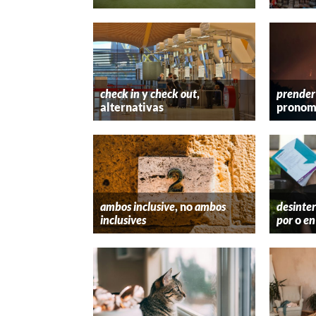
check in
y
check out
,
prender
alternativas
pronom
ambos inclusive
, no
ambos
desinter
inclusives
por
o
en