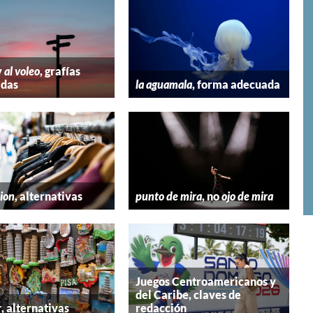
y
al voleo
, grafías
adas
la aguamala
, forma adecuada
hion
, alternativas
punto de mira
, no
ojo de mira
Juegos Centroamericanos y
del Caribe, claves de
r
, alternativas
redacción