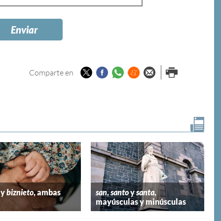
Twitter
Facebook
Whatsapp
Menéame
Enviar por
Imprimir
Comparte en
email
y
biznieto
, ambas
san
,
santo
y
santa
,
mayúsculas y minúsculas