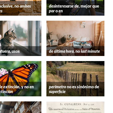
nclusive
, no
ambos
desinteresarse de
, mejor que
es
por
o
en
afuera
, usos
de última hora
, no
last minute
de extinción
, y no
en
perímetro
no es sinónimo de
xtinción
superficie