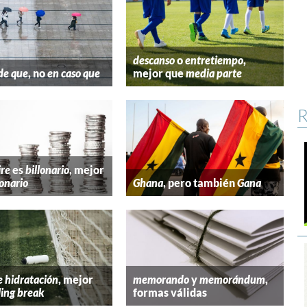
descanso
o
entretiempo
,
de que
, no
en caso que
mejor que
media parte
R
ire
es
billonario
, mejor
lonario
Ghana
, pero también
Gana
e hidratación
, mejor
memorando
y
memorándum
,
ling break
formas válidas