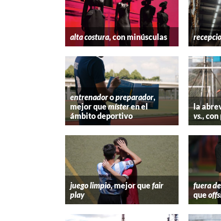
alta costura
, con minúsculas
recepci
entrenador
o
preparador
,
mejor que
míster
en el
la abre
ámbito deportivo
vs.
, con
juego limpio
, mejor que
fair
fuera de
play
que
offs