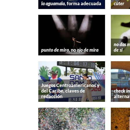
la aguamala
, forma adecuada
cúter
no das m
punto de mira
, no
ojo de mira
de sí
Juegos Centroamericanos y
del Caribe, claves de
check in
redacción
alterna