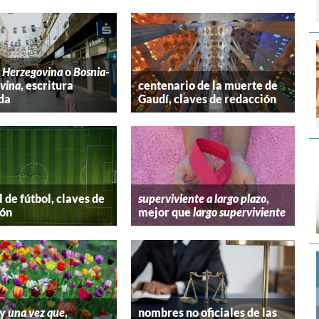
y Herzegovina
o
Bosnia-
vina
, escritura
centenario de la muerte de
da
Gaudí, claves de redacción
 de fútbol, claves de
superviviente a largo plazo
,
ión
mejor que
largo superviviente
y
una vez que
,
nombres no oficiales de las