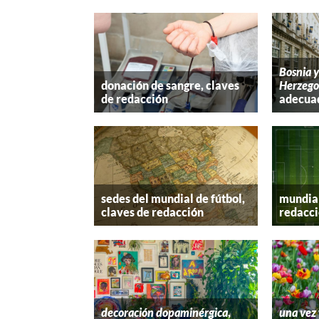
Bosnia 
donación de sangre, claves
Herzego
de redacción
adecua
sedes del mundial de fútbol,
mundial
claves de redacción
redacc
decoración dopaminérgica
,
una vez