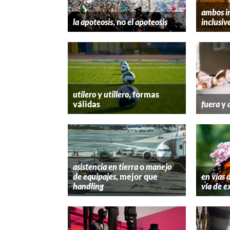
ambos i
la apoteosis
, no
el apoteosis
inclusiv
utilero
y
utillero
, formas
válidas
fuera
y
asistencia en tierra
o
manejo
de equipajes
, mejor que
en vías 
handling
vía de e