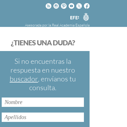
Rss
Instagram
Pinteres
Youtube
Twitter
Facebook
RAE
Agencia
EFE
Asesorada por la
Real Academia Española
nú
NOTICIAS
SOBRE LA FUNDÉURAE
¿TIENES UNA DUDA?
FundéuRAE es una fundación patrocinada por
la Agencia Efe y la Real Academia Española,
cuyo objetivo es colaborar con el buen uso del
Si no encuentras la
español en los medios de comunicación y en
respuesta en nuestro
Internet.
buscador
, envíanos tu
consulta.