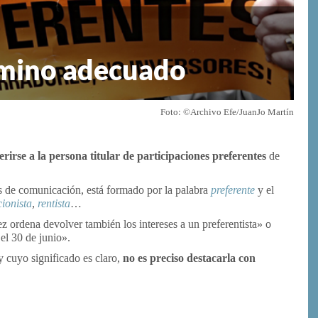
rmino adecuado
Foto: ©Archivo Efe/JuanJo Martín
irse a la persona titular de participaciones preferentes
de
os de comunicación, está formado por la palabra
preferente
y el
cionista
,
rentista
…
z ordena devolver también los intereses a un preferentista» o
 el 30 de junio».
y cuyo significado es claro,
no es preciso destacarla con