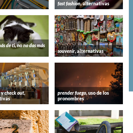
fast fashion
, alternativas
ás de ti
, no
no das más
souvenir
, alternativas
y
check out
,
prender fuego
, uso de los
tivas
pronombres