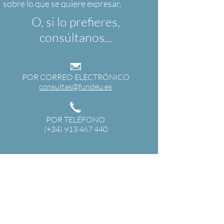
O, si lo prefieres,
consúltanos...
POR CORREO ELECTRÓNICO
consultas@fundeu.es
POR TELÉFONO
(+34) 913 467 440