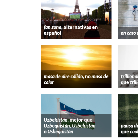
fan zone
, alternativas en
español
en caso 
masa de aire cálido
, no
masa de
trilliona
calor
que
tril
Uzbekistán
, mejor que
Uzbequistán
,
Usbekistán
pausa d
o
Usbequistán
que
coo