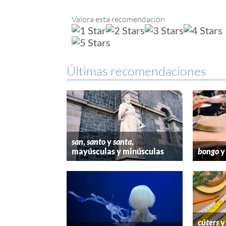
Valora esta recomendación
Últimas recomendaciones
san
,
santo
y
santa
,
mayúsculas y minúsculas
bongo
cúters