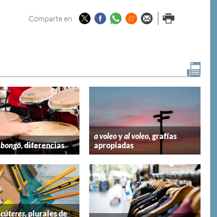
Twitter
Facebook
Whatsapp
Menéame
Enviar por
Imprimir
Comparte en
email
a voleo
y
al voleo
, grafías
y
bongó
, diferencias
apropiadas
y
cúteres
, plurales de