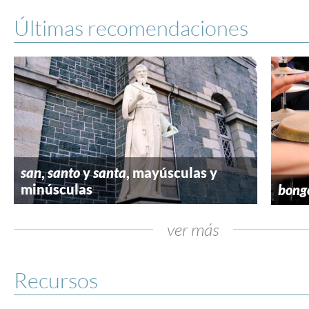
Últimas recomendaciones
san
,
santo
y
santa
, mayúsculas y
minúsculas
bong
ver más
Recursos