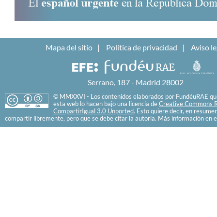
Mapa del sitio
Política de privacidad
Aviso le
Serrano, 187 - Madrid 28002
© MMXXVI - Los contenidos elaborados por FundéuRAE que
esta web lo hacen bajo una licencia de
Creative Commons R
CompartirIgual 3.0 Unported
. Esto quiere decir, en resume
compartir libremente, pero que se debe citar la autoría. Más información en e