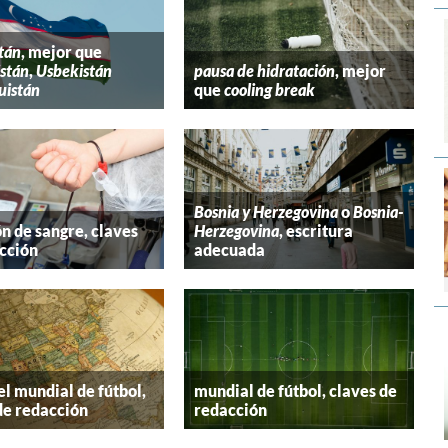
tán
, mejor que
stán
,
Usbekistán
pausa de hidratación
, mejor
uistán
que
cooling break
Bosnia y Herzegovina
o
Bosnia-
n de sangre, claves
Herzegovina
, escritura
cción
adecuada
el mundial de fútbol,
mundial de fútbol, claves de
de redacción
redacción