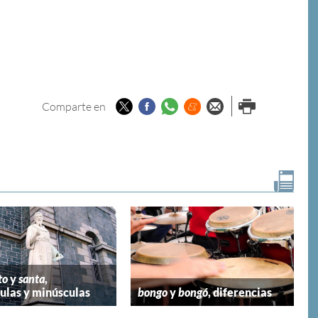
Twitter
Facebook
Whatsapp
Menéame
Enviar por
Imprimir
Comparte en
email
to
y
santa
,
las y minúsculas
bongo
y
bongó
, diferencias