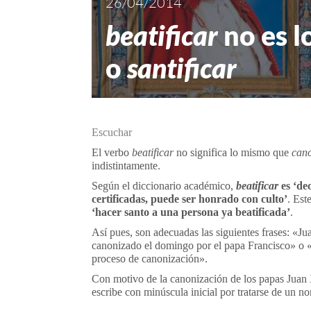
26/04/2014
beatificar
no es 
o
santificar
Escuchar
El verbo
beatificar
no significa lo mismo que
cano
indistintamente.
Según el diccionario académico,
beatificar
es ‘de
certificadas, puede ser honrado con culto’
. Est
‘hacer santo a una persona ya beatificada’
.
Así pues, son adecuadas las siguientes frases: «Ju
canonizado el domingo por el papa Francisco» o «L
proceso de canonización».
Con motivo de la canonización de los papas Juan 
escribe con minúscula inicial por tratarse de un 