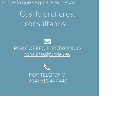
O, si lo prefieres,
consúltanos...
POR CORREO ELECTRÓNICO
consultas@fundeu.es
POR TELÉFONO
(+34) 913 467 440