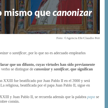
lo mismo que
canonizar
Foto: ©Agencia Efe/Claudio Peri
nizar
o
santificar
, por lo que no es adecuado emplearlos
clarar que un difunto, cuyas virtudes han sido previamente
e verbo se distingue de
canonizar
y
santificar
, que significan
an XXIII fue beatificado por Juan Pablo II en el 2000 y será
a religiosa, beatificada por el papa Juan Pablo II, sigue en
XXIII y Juan Pablo II, se recuerda además que la palabra
papa
se
nombre común.