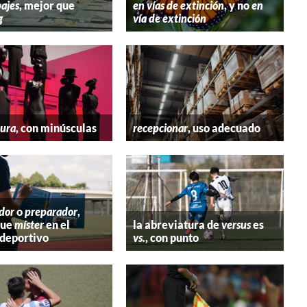
ajes
, mejor que
en vías de extinción
, y no
en
g
vía de extinción
tura
, con minúsculas
recepcionar
, uso adecuado
dor
o
preparador
,
que
míster
en el
la abreviatura de
versus
es
deportivo
vs.
, con punto