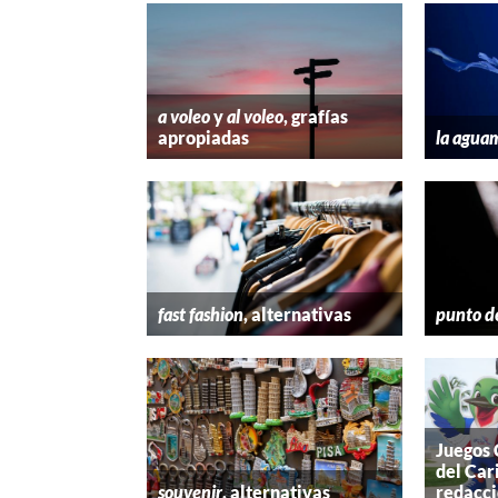
a voleo
y
al voleo
, grafías
apropiadas
la agua
fast fashion
, alternativas
punto d
Juegos
del Car
souvenir
, alternativas
redacc