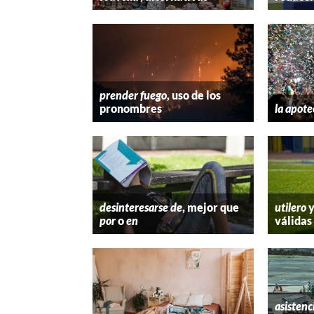
prender fuego
, uso de los
pronombres
la apote
desinteresarse de
, mejor que
utilero
por
o
en
válidas
asistenc