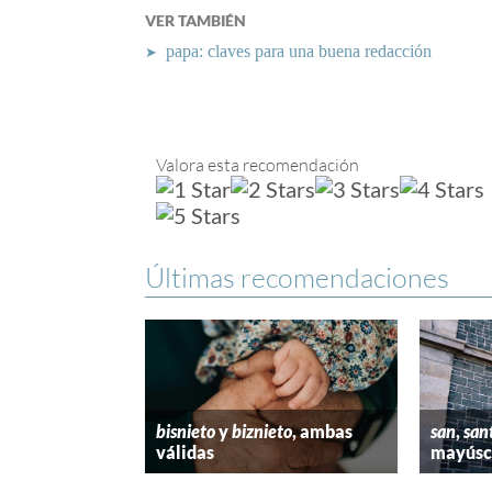
VER TAMBIÉN
papa: claves para una buena redacción
➤
Valora esta recomendación
Últimas recomendaciones
bisnieto
y
biznieto
, ambas
san
,
san
válidas
mayúscu