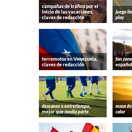
campañas de tráfico por el
inicio de las vacaciones,
juego li
claves de redacción
play
terremotos en Venezuela,
fan zon
claves de redacción
españo
descanso
o
entretiempo
,
masa de 
mejor que
media parte
calor