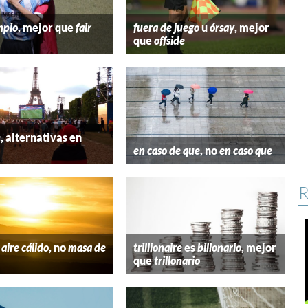
mpio
, mejor que
fair
fuera de juego
u
órsay
, mejor
que
offside
e
, alternativas en
l
en caso de que
, no
en caso que
R
aire cálido
, no
masa de
trillionaire
es
billonario
, mejor
que
trillonario