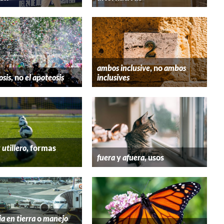
ambos inclusive
, no
ambos
osis
, no
el apoteosis
inclusives
y
utillero
, formas
fuera
y
afuera
, usos
ia en tierra
o
manejo