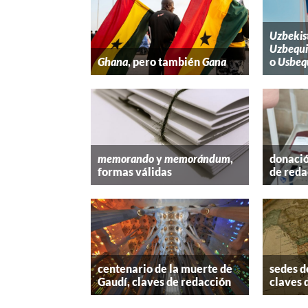
Uzbekis
Uzbequi
Ghana
, pero también
Gana
o
Usbeq
memorando
y
memorándum
,
donació
formas válidas
de reda
centenario de la muerte de
sedes d
Gaudí, claves de redacción
claves 