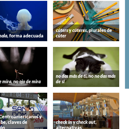
cúters
y
cúteres
, plurales de
mala
, forma adecuada
cúter
no das más de ti
, no
no das más
e mira
, no
ojo de mira
de sí
 Centroamericanos y
ibe, claves de
check in
y
check out
,
ión
alternativas