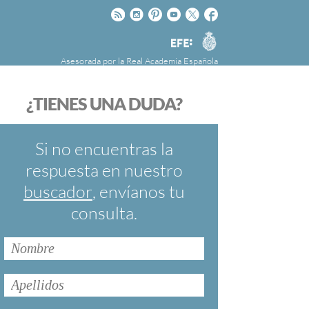
Rss
Instagram
Pinteres
Youtube
Twitter
Facebook
RAE
Agencia
EFE
Asesorada por la
Real Academia Española
nú
NOTICIAS
SOBRE LA FUNDÉURAE
¿TIENES UNA DUDA?
FundéuRAE es una fundación patrocinada por
la Agencia Efe y la Real Academia Española,
cuyo objetivo es colaborar con el buen uso del
Si no encuentras la
español en los medios de comunicación y en
respuesta en nuestro
Internet.
buscador
, envíanos tu
consulta.