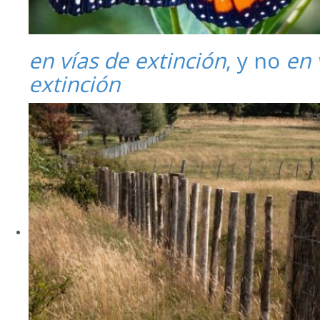
en vías de extinción
, y no
en 
extinción