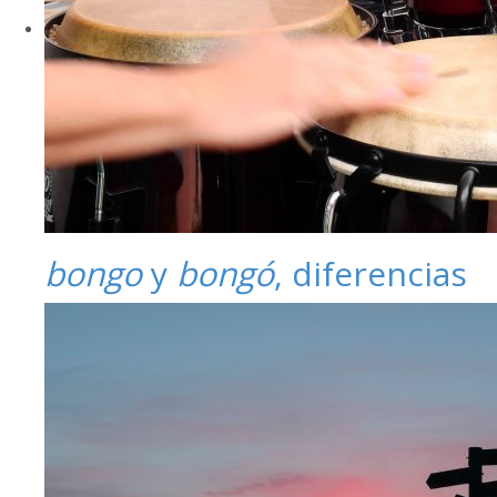
bongo
y
bongó
, diferencias