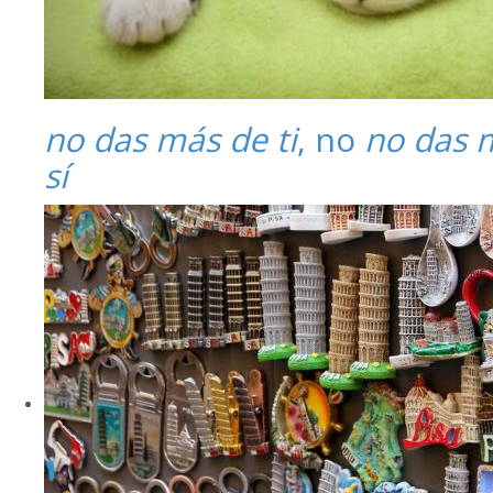
no das más de ti
, no
no das 
sí