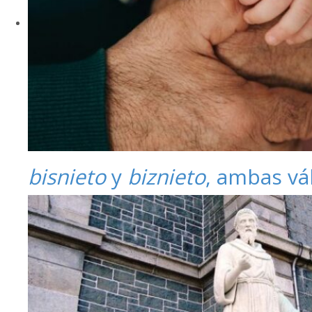
bisnieto
y
biznieto
, ambas vá