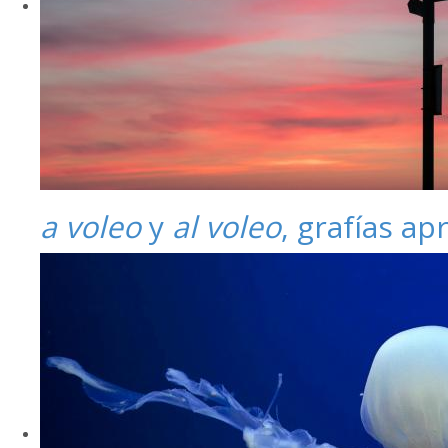
a voleo
y
al voleo
, grafías a