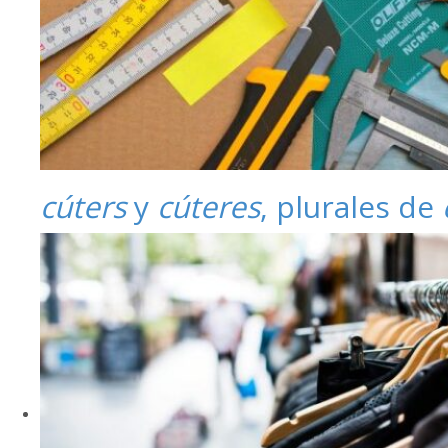
cúters
y
cúteres
, plurales de