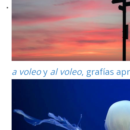
a voleo
y
al voleo
, grafías a