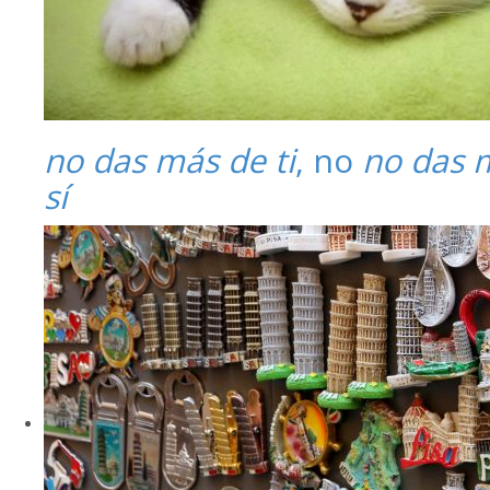
no das más de ti
, no
no das 
sí