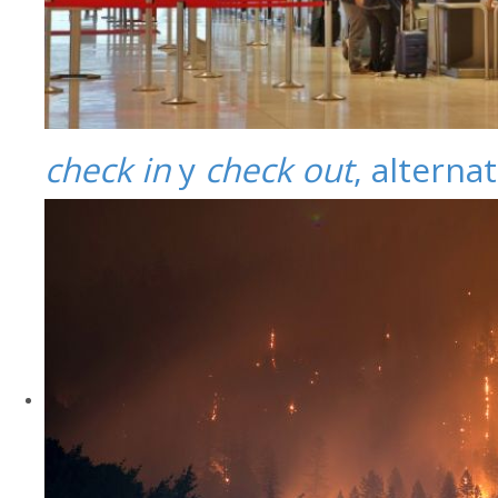
check in
y
check out
, alterna