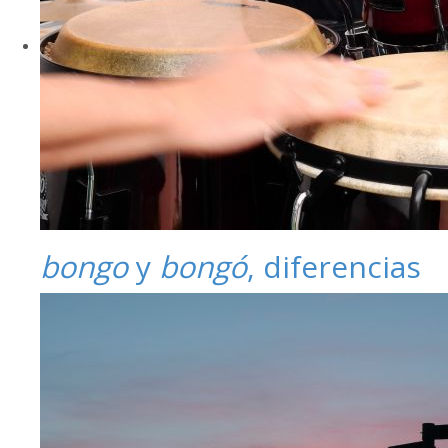
bongo
y
bongó
, diferencias