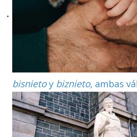
bisnieto
y
biznieto
, ambas vá