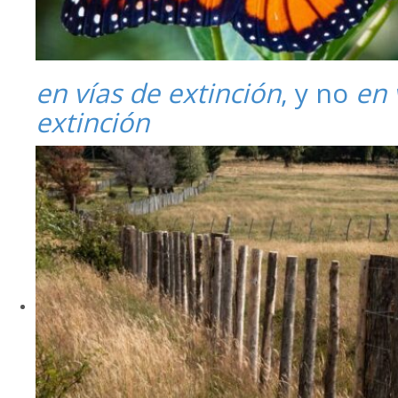
en vías de extinción
, y no
en 
extinción