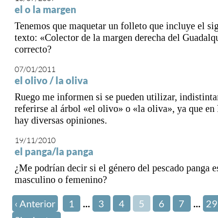
el o la margen
Tenemos que maquetar un folleto que incluye el si
texto: «Colector de la margen derecha del Guadalqu
correcto?
07/01/2011
el olivo / la oliva
Ruego me informen si se pueden utilizar, indistinta
referirse al árbol «el olivo» o «la oliva», ya que en 
hay diversas opiniones.
19/11/2010
el panga/la panga
¿Me podrían decir si el género del pescado panga e
masculino o femenino?
...
...
‹ Anterior
1
3
4
5
6
7
29