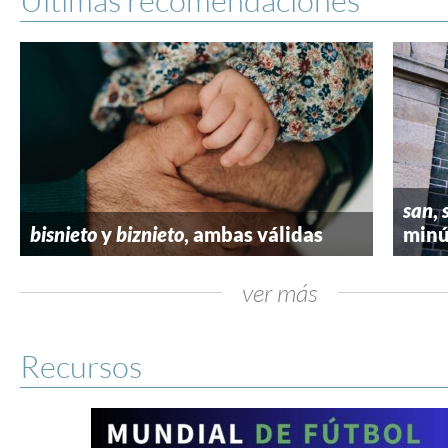
san
,
bisnieto
y
biznieto
, ambas válidas
minú
ver más
Recursos