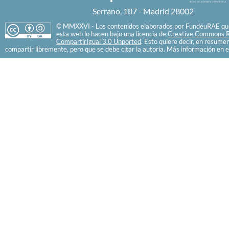
Serrano, 187 - Madrid 28002
© MMXXVI - Los contenidos elaborados por FundéuRAE que
esta web lo hacen bajo una licencia de
Creative Commons R
CompartirIgual 3.0 Unported
. Esto quiere decir, en resume
compartir libremente, pero que se debe citar la autoría. Más información en e