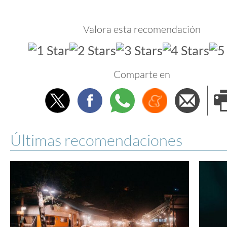
Valora esta recomendación
Comparte en
Twitter
Facebook
Whatsapp
Menéame
Envi
e
Últimas recomendaciones