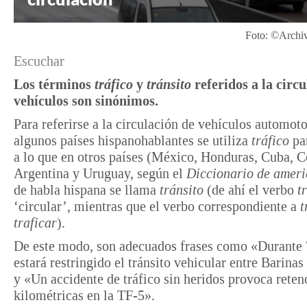
Foto: ©Archi
Escuchar
Los términos
tráfico
y
tránsito
referidos a la circ
vehículos son sinónimos.
Para referirse a la circulación de vehículos automoto
algunos países hispanohablantes se utiliza
tráfico
par
a lo que en otros países (México, Honduras, Cuba, 
Argentina y Uruguay, según el
Diccionario de amer
de habla hispana se llama
tránsito
(de ahí el verbo
t
‘circular’, mientras que el verbo correspondiente a
t
traficar
).
De este modo, son adecuados frases como «Durante 
estará restringido el tránsito vehicular entre Barina
y «Un accidente de tráfico sin heridos provoca reten
kilométricas en la TF-5».