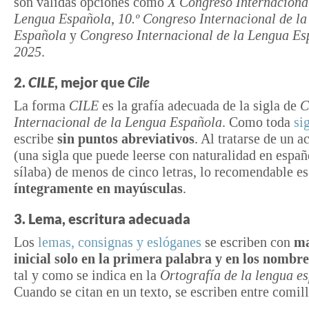
son válidas opciones como
X Congreso Internacional
Lengua Española
,
10.º Congreso Internacional de l
Española
y
Congreso Internacional de la Lengua Es
2025
.
2.
CILE
, mejor que
Cile
La forma
CILE
es la grafía adecuada de la sigla de
C
Internacional de la Lengua Española
. Como toda
si
escribe
sin puntos abreviativos
. Al tratarse de un 
(una sigla que puede leerse con naturalidad en españ
sílaba) de menos de cinco letras, lo recomendable es
íntegramente en mayúsculas
.
3. Lema, escritura adecuada
Los
lemas, consignas y eslóganes
se escriben con
ma
inicial solo en la primera palabra y en los nombr
tal y como se indica en la
Ortografía de la lengua e
Cuando se citan en un texto, se escriben entre comill