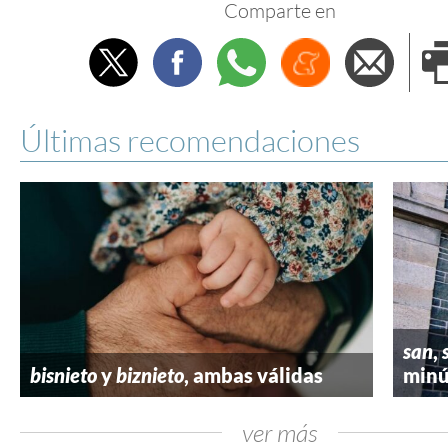
Comparte en
Twitter
Facebook
Whatsapp
Menéame
Envi
e
Últimas recomendaciones
san
,
bisnieto
y
biznieto
, ambas válidas
minú
ver más