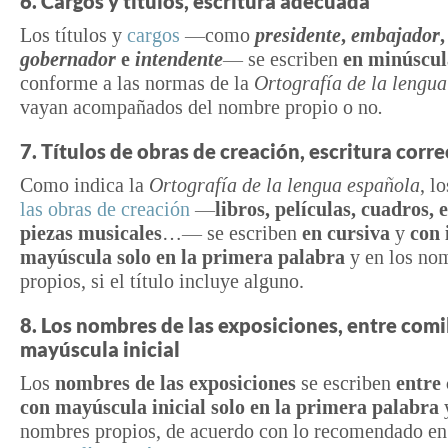
6. Cargos y títulos, escritura adecuada
Los títulos y
cargos
—como
presidente
,
embajador
,
gobernador
e
intendente
— se escriben
en minúscul
conforme a las normas de la
Ortografía de la lengu
vayan acompañados del nombre propio o no
.
7. Títulos de obras de creación, escritura corre
Como indica la
Ortografía de la lengua española
, l
las obras de creación
—
libros, películas, cuadros, 
piezas musicales
…— se escriben
en cursiva
y
con i
mayúscula solo en la primera palabra
y en los no
propios, si el título incluye alguno.
8. Los nombres de las
exposiciones, entre comi
mayúscula inicial
Los
nombres de las exposiciones
se escriben
entre 
con mayúscula inicial solo en la primera palabra
y
nombres propios, de acuerdo con lo recomendado en