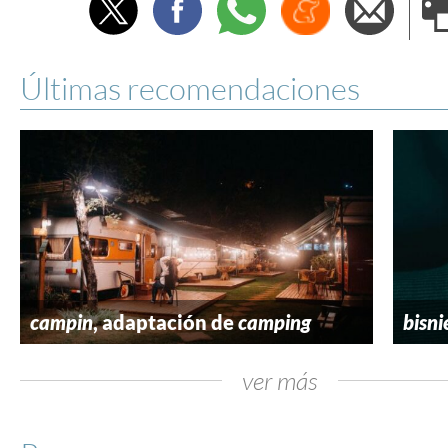
Twitter
Facebook
Whatsapp
Menéame
Envi
e
Últimas recomendaciones
campin
, adaptación de
camping
bisni
ver más