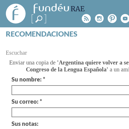
FundéuRAE
- Fundación
Rss
Instagr
Pinte
Y
del Español
Urgente
RECOMENDACIONES
Real Acad
CONSULTAS
CATEGORÍAS
¿TIENES
Escuchar
ESPECIALES
BLOG
UNA
Enviar una copia de
'Argentina quiere volver a se
Congreso de la Lengua Española'
a un am
NOTICIAS
DUDA?
Su nombre: *
SOBRE LA FUNDÉURAE
Consúltanos
FundéuRAE es una fundación patrocinada por la 
Su correo: *
y la Real Academia Española, cuyo objetivo es co
el buen uso del español en los medios de comuni
Internet.
Sus notas: