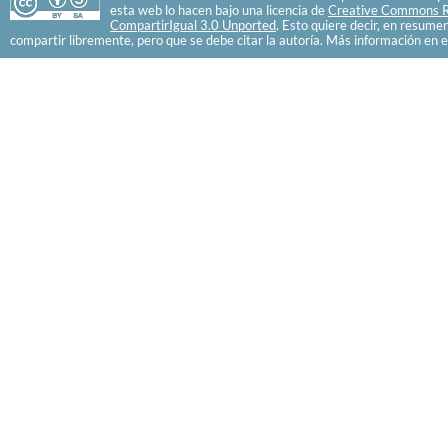
esta web lo hacen bajo una licencia de
Creative Commons R
CompartirIgual 3.0 Unported
. Esto quiere decir, en resume
compartir libremente, pero que se debe citar la autoría. Más información en e