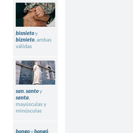
bisnieto
y
biznieto
, ambas
válidas
san
,
santo
y
santa
,
mayúsculas y
minúsculas
bongo
y
bongó
,