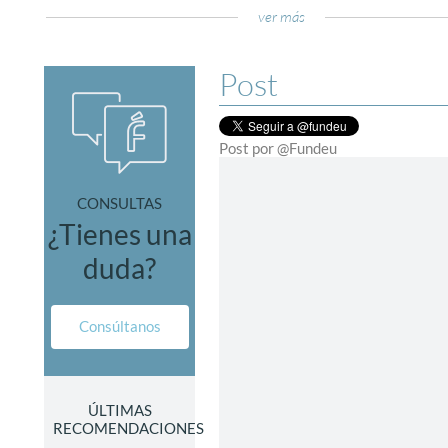
ver más
Post
Post por @Fundeu
CONSULTAS
¿Tienes una
duda?
Consúltanos
ÚLTIMAS
RECOMENDACIONES