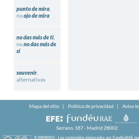
punto de mira
,
no
ojo de mira
no das más de ti
,
no
no das más de
sí
souvenir
,
alternativas
Mapa del sitio
Política de privacidad
Aviso le
Serrano, 187 - Madrid 28002
© MMXXVI - Los contenidos elaborados por FundéuRAE que