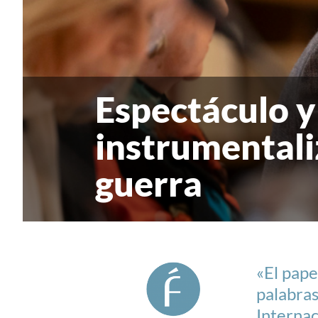
Espectáculo y
instrumentaliz
guerra
«El pape
palabras
Internac