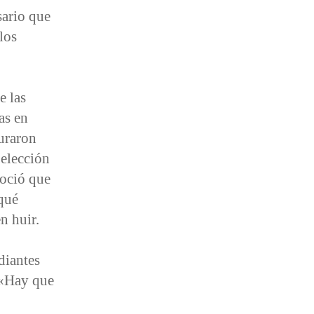
sario que
los
e las
as en
guraron
 elección
noció que
 qué
n huir.
diantes
 «Hay que