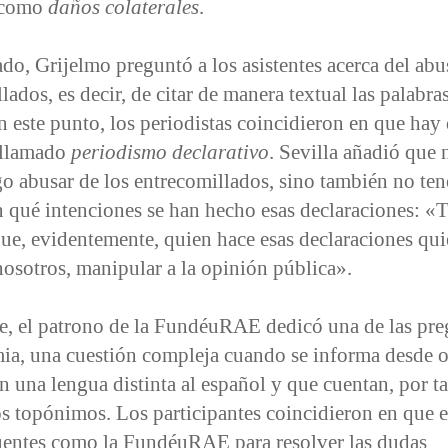
 como
daños colaterales
.
ado, Grijelmo preguntó a los asistentes acerca del abu
lados, es decir, de citar de manera textual las palabras
n este punto, los periodistas coincidieron en que hay
l llamado
periodismo declarativo
. Sevilla añadió que 
go abusar de los entrecomillados, sino también no ten
n qué intenciones se han hecho esas declaraciones: «
e, evidentemente, quien hace esas declaraciones quie
nosotros, manipular a la opinión pública».
e, el patrono de la FundéuRAE dedicó una de las pre
mia, una cuestión compleja cuando se informa desde o
n una lengua distinta al español y que cuentan, por t
s topónimos. Los participantes coincidieron en que e
fuentes como la FundéuRAE para resolver las dudas