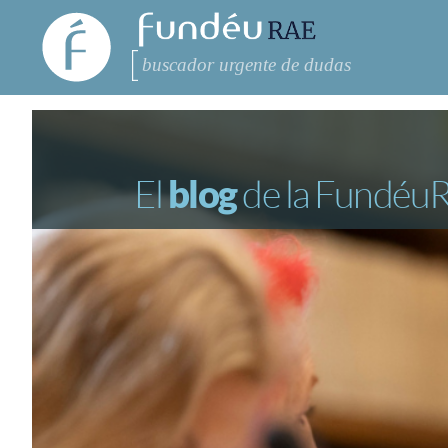
FundéuRAE
- Fundación
del Español
Buscar
RECOMENDACIONES
CONSULTAS
Urgente
El
blog
de la Fundéu