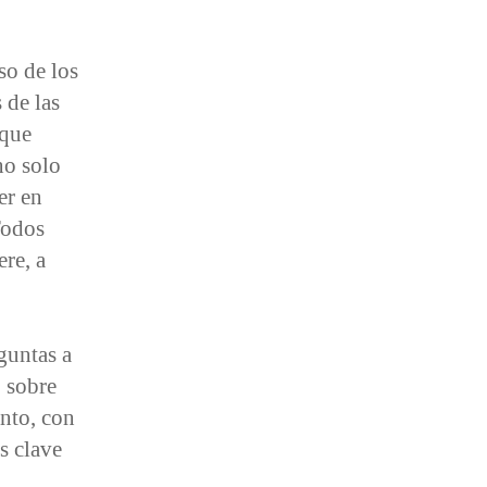
so de los
 de las
 que
no solo
er en
Todos
re, a
guntas a
 sobre
anto, con
s clave