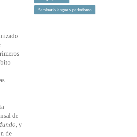
Seminario lengua y periodismo
anizado
e
primeros
mbito
as
ta
nsal de
Mundo
, y
ón de