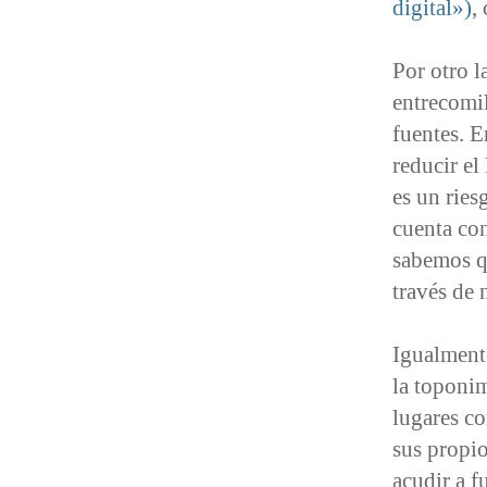
digital»)
,
Por otro l
entrecomil
fuentes. E
reducir e
es un ries
cuenta co
sabemos qu
través de 
Igualment
la toponi
lugares co
sus propio
acudir a 