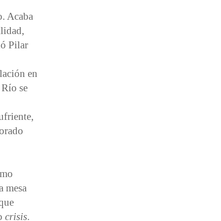
o. Acaba
alidad,
ó Pilar
lación en
 Río se
ufriente,
corado
como
la mesa
 que
o
crisis
.