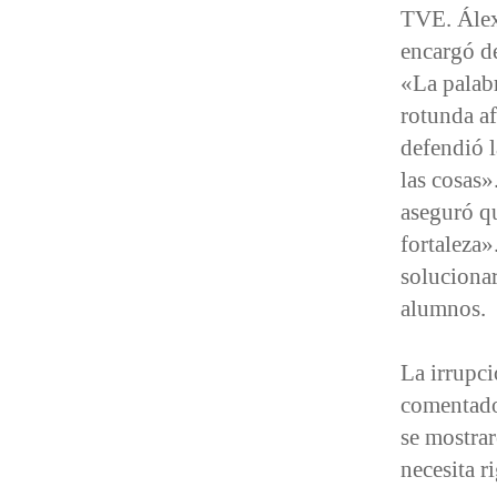
TVE. Álex
encargó de
«La palabr
rotunda a
defendió l
las cosas»
aseguró qu
fortaleza»
solucionar
alumnos.
La irrupc
comentados
se mostrar
necesita r