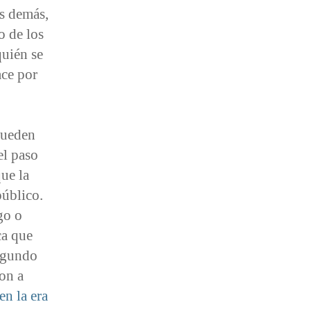
os demás,
o de los
quién se
ace por
pueden
el paso
ue la
público.
go o
ca que
segundo
on a
en la era