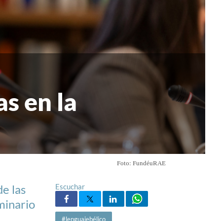
s en la
Foto: FundéuRAE
de las
Escuchar
minario
#lenguajebélico