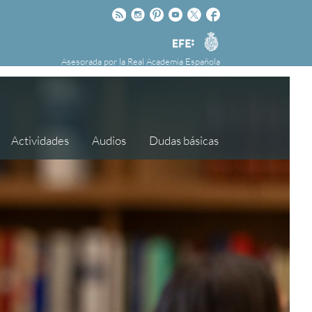
Rss
Instagram
Pinteres
Youtube
Twitter
Facebook
RAE
Agencia
nú
NOTICIAS
SOBRE LA FUNDÉURAE
EFE
Asesorada por la
Real Academia Española
FundéuRAE es una fundación patrocinada por
la Agencia Efe y la Real Academia Española,
cuyo objetivo es colaborar con el buen uso del
español en los medios de comunicación y en
Actividades
Audios
Dudas básicas
Internet.