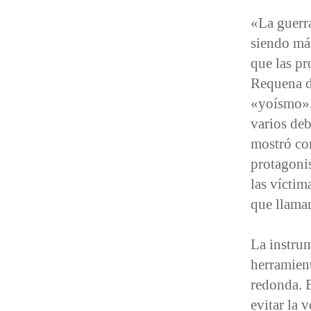
«La guerr
siendo más
que las pr
Requena d
«yoísmo», 
varios deb
mostró co
protagonis
las víctim
que llama
La instrum
herramient
redonda. E
evitar la 