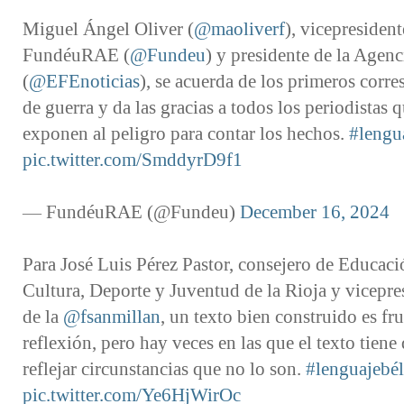
Miguel Ángel Oliver (
@maoliverf
), vicepresident
FundéuRAE (
@Fundeu
) y presidente de la Agen
(
@EFEnoticias
), se acuerda de los primeros corre
de guerra y da las gracias a todos los periodistas q
exponen al peligro para contar los hechos.
#lengu
pic.twitter.com/SmddyrD9f1
— FundéuRAE (@Fundeu)
December 16, 2024
Para José Luis Pérez Pastor, consejero de Educaci
Cultura, Deporte y Juventud de la Rioja y vicepre
de la
@fsanmillan
, un texto bien construido es fru
reflexión, pero hay veces en las que el texto tiene
reflejar circunstancias que no lo son.
#lenguajebél
pic.twitter.com/Ye6HjWirOc