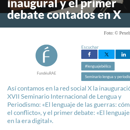
inaugural y el primer
debate contados en X
Foto: © Pexel
Escuchar
#lenguajebélico
FundéuRAE
Seminario lengua y period
Así contamos en la red social X la inauguraci
XVII Seminario Internacional de Lengua y
Periodismo: «El lenguaje de las guerras: có
el conflicto», y el primer debate: «El lenguaje
en la era digital».