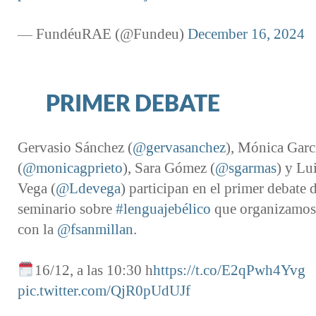
— FundéuRAE (@Fundeu)
December 16, 2024
PRIMER DEBATE
Gervasio Sánchez (
@gervasanchez
), Mónica Garc
(
@monicagprieto
), Sara Gómez (
@sgarmas
) y Lu
Vega (
@Ldevega
) participan en el primer debate 
seminario sobre
#lenguajebélico
que organizamos
con la
@fsanmillan
.
16/12, a las 10:30 h
https://t.co/E2qPwh4Yvg
pic.twitter.com/QjR0pUdUJf