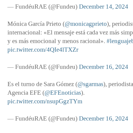
— FundéuRAE (@Fundeu)
December 14, 2024
Mónica García Prieto (
@monicagprieto
), periodis
internacional: «El mensaje está cada vez más simp
y es más emocional y menos racional».
#lenguaje
pic.twitter.com/4QIe4lTXZr
— FundéuRAE (@Fundeu)
December 16, 2024
Es el turno de Sara Gómez (
@sgarmas
), periodista
Agencia EFE (
@EFEnoticias
).
pic.twitter.com/nsupGgzTYm
— FundéuRAE (@Fundeu)
December 16, 2024