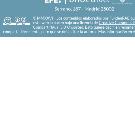
Serrano, 187 - Madrid 28002
© MMXXVI - Los contenidos elaborados por FundéuRAE que
esta web lo hacen bajo una licencia de
Creative Commons R
CompartirIgual 3.0 Unported
. Esto quiere decir, en resume
compartir libremente, pero que se debe citar la autoría. Más información en e