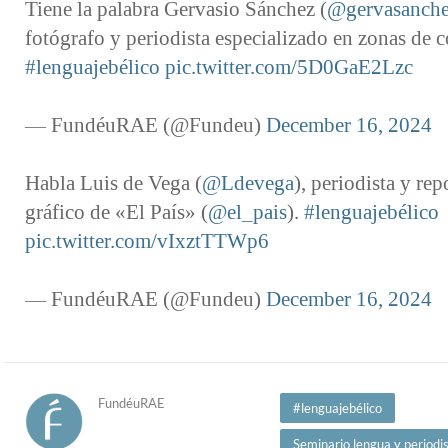
Tiene la palabra Gervasio Sánchez (
@gervasanch
fotógrafo y periodista especializado en zonas de c
#lenguajebélico
pic.twitter.com/5D0GaE2Lzc
— FundéuRAE (@Fundeu)
December 16, 2024
Habla Luis de Vega (
@Ldevega
), periodista y rep
gráfico de «El País» (
@el_pais
).
#lenguajebélico
pic.twitter.com/vIxztTTWp6
— FundéuRAE (@Fundeu)
December 16, 2024
FundéuRAE
#lenguajebélico
Seminario lengua y period