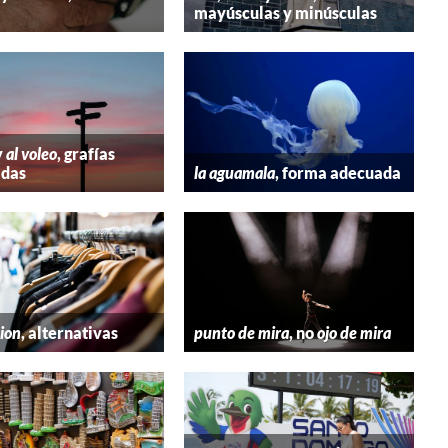
mayúsculas y minúsculas
y
al voleo
, grafías
adas
la aguamala
, forma adecuada
hion
, alternativas
punto de mira
, no
ojo de mira