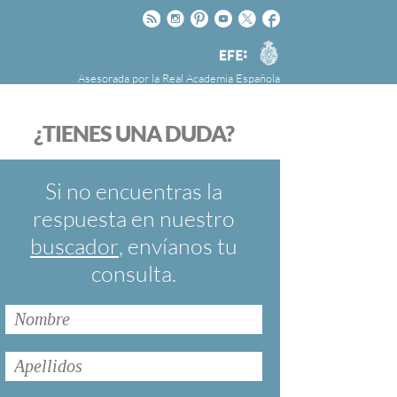
Rss
Instagram
Pinteres
Youtube
Twitter
Facebook
RAE
Agencia
EFE
Asesorada por la
Real Academia Española
nú
NOTICIAS
SOBRE LA FUNDÉURAE
¿TIENES UNA DUDA?
FundéuRAE es una fundación patrocinada por
la Agencia Efe y la Real Academia Española,
cuyo objetivo es colaborar con el buen uso del
Si no encuentras la
español en los medios de comunicación y en
respuesta en nuestro
Internet.
buscador
, envíanos tu
consulta.