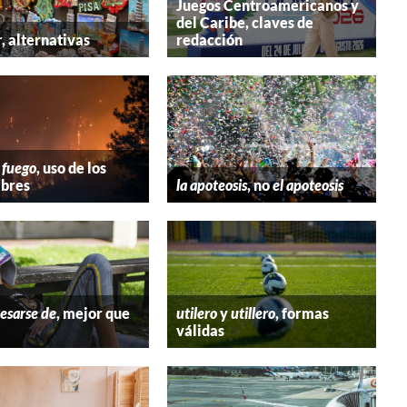
Juegos Centroamericanos y
del Caribe, claves de
r
, alternativas
redacción
 fuego
, uso de los
bres
la apoteosis
, no
el apoteosis
esarse de
, mejor que
utilero
y
utillero
, formas
válidas