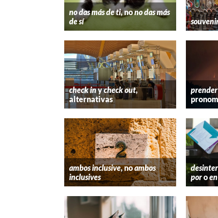
no das más de ti
, no
no das más
de sí
souveni
check in
y
check out
,
prender
alternativas
pronom
ambos inclusive
, no
ambos
desinter
inclusives
por
o
en