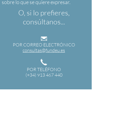
O, si lo prefieres,
consúltanos...
POR CORREO ELECTRÓNICO
consultas@fundeu.es
POR TELÉFONO
(+34) 913 467 440