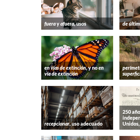
fuera
y
afuera
, usos
de últim
en vías de extinción
, y no
en
perímet
vía de extinción
superfic
250 año
indepen
recepcionar
, uso adecuado
Unidos,