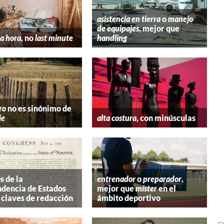
asistencia en tierra
o
manejo
de equipajes
, mejor que
a hora
, no
last minute
handling
ro
no es sinónimo de
ie
alta costura
, con minúsculas
s de la
entrenador
o
preparador
,
dencia de Estados
mejor que
míster
en el
 claves de redacción
ámbito deportivo