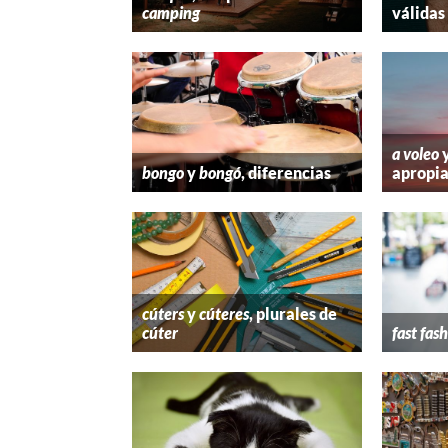
camping
válidas
a voleo
bongo
y
bongó
, diferencias
apropi
cúters
y
cúteres
, plurales de
cúter
fast fas