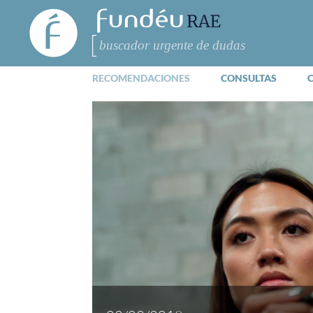
FundéuRAE
- Fundación
del Español
Buscar
Urgente
RECOMENDACIONES
CONSULTAS