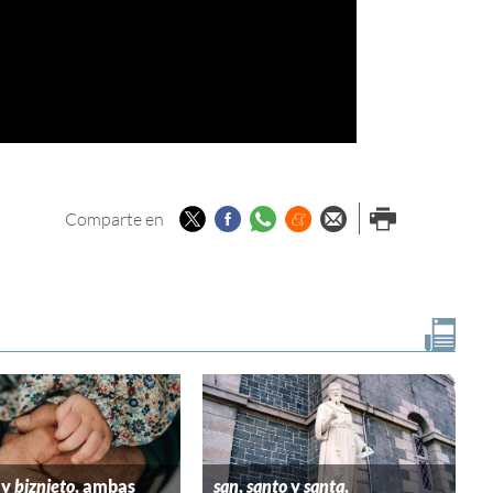
Twitter
Facebook
Whatsapp
Menéame
Enviar por
Imprimir
Comparte en
email
y
biznieto
, ambas
san
,
santo
y
santa
,