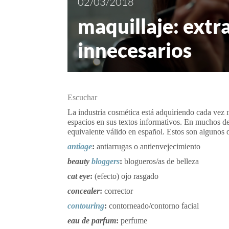
02/03/2018
maquillaje: extr
innecesarios
Escuchar
La industria cosmética está adquiriendo cada vez 
espacios en sus textos informativos. En muchos de
equivalente válido en español. Estos son algunos 
antiage
:
antiarrugas o antienvejecimiento
beauty
bloggers
:
blogueros/as de belleza
cat eye
:
(efecto) ojo rasgado
concealer
:
corrector
contouring
:
contorneado/contorno facial
eau de parfum
:
perfume