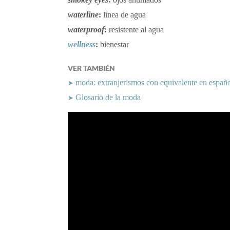
waterline
:
línea de agua
waterproof
:
resistente al agua
wellness
:
bienestar
VER TAMBIÉN
moda: extranjerismos con equivalente en españ
➤
Glosario de la moda
➤