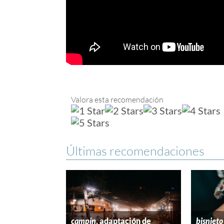
Valora esta recomendación
Últimas recomendaciones
campin
, adaptación de
bisnieto