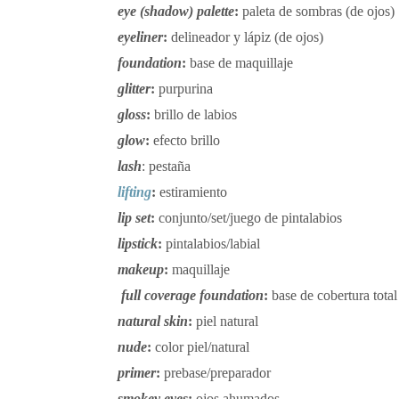
eye (shadow) palette
:
paleta de sombras (de ojos)
eyeliner
:
delineador y lápiz (de ojos)
foundation
:
base de maquillaje
glitter
:
purpurina
gloss
:
brillo de labios
glow
:
efecto brillo
lash
: pestaña
lifting
:
estiramiento
lip set
:
conjunto/set/juego de pintalabios
lipstick
:
pintalabios/labial
makeup
:
maquillaje
full coverage foundation
:
base de cobertura total
natural skin
:
piel natural
nude
:
color piel/natural
primer
:
prebase/preparador
smokey eyes
:
ojos ahumados