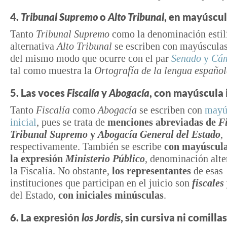
4.
Tribunal Supremo
o
Alto Tribunal
, en mayúscu
Tanto
Tribunal Supremo
como la denominación estilí
alternativa
Alto Tribunal
se escriben con mayúsculas 
del mismo modo que ocurre con el par
Senado
y
Cám
tal como muestra la
Ortografía de la lengua españo
5. Las voces
Fiscalía
y
Abogacía
, con mayúscula i
Tanto
Fiscalía
como
Abogacía
se escriben con
mayú
inicial
, pues se trata de
menciones abreviadas de
Fi
Tribunal Supremo
y
Abogacía General del Estado
,
respectivamente. También se escribe
con mayúsculas
la expresión
Ministerio Público
, denominación alte
la Fiscalía. No obstante,
los representantes
de esas
instituciones que participan en el juicio son
fiscales
del Estado,
con iniciales minúsculas
.
6. La expresión
los Jordis
, sin cursiva ni comillas