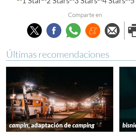
Comparte en
Twitter
Facebook
Whatsapp
Menéame
Envi
e
Últimas recomendaciones
campin
, adaptación de
camping
bisni