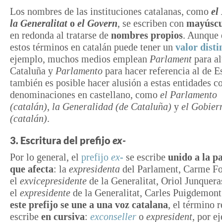
Los nombres de las instituciones catalanas, como
el
la
Generalitat
o
el Govern
, se escriben con
mayúscu
en redonda al tratarse de
nombres propios
. Aunque 
estos términos en catalán puede tener un
valor disti
ejemplo, muchos medios emplean
Parlament
para al
Cataluña y
Parlamento
para hacer referencia al de E
también es posible hacer alusión a estas entidades c
denominaciones en castellano, como
el
Parlamento
(catalán)
,
la Generalidad (de Cataluña)
y
el Gobier
(catalán)
.
3. Escritura del prefijo
ex-
Por lo general, el
prefijo
ex-
se escribe
unido a la p
que afecta
: la
expresidenta
del Parlament, Carme Fo
el
exvicepresidente
de la Generalitat, Oriol Junquera
el
expresidente
de la Generalitat, Carles Puigdemo
este prefijo se une a una voz catalana
, el término r
escribe
en cursiva
:
exconseller
o
expresident
, por e