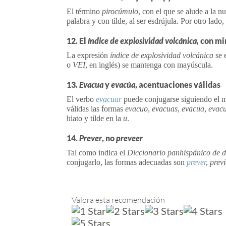
El término
pirocúmulo
, con el que se alude a la n
palabra y con tilde, al ser esdrújula. Por otro lado,
12. El
índice de explosividad volcánica,
con mi
La expresión
índice de explosividad volcánica
se 
o
VEI,
en inglés) se mantenga con mayúscula.
13.
Evacua
y
evacúa
, acentuaciones válidas
El verbo
evacuar
puede conjugarse siguiendo el 
válidas las formas
evacuo, evacuas, evacua, evac
hiato y tilde en la
u
.
14.
Prever
, no
preveer
Tal como indica el
Diccionario panhispánico de 
conjugarlo, las formas adecuadas son
prever
, prev
Valora esta recomendación