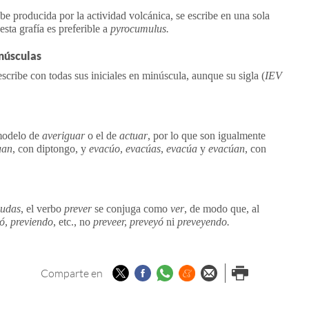
ube producida por la actividad volcánica, se escribe en una sola
 esta grafía es preferible a
pyrocumulus.
núsculas
escribe con todas sus iniciales en minúscula, aunque su sigla (
IEV
modelo de
averiguar
o el de
actuar
, por lo que son igualmente
uan
, con diptongo, y
evacúo, evacúas, evacúa
y
evacúan
, con
dudas
, el verbo
prever
se conjuga como
ver
, de modo que, al
ió, previendo
, etc., no
preveer, preveyó
ni
preveyendo.
Twitter
Facebook
Whatsapp
Menéame
Enviar por
Imprimir
Comparte en
email