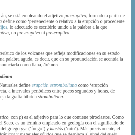
olcán, se está empleando el adjetivo
preeruptiva
, formado a partir de
la
define como ‘perteneciente o relativo a la erupción o procedente
fijos
, lo adecuado es escribirlo unido a la palabra a la que
ptiva
, no
pre eruptiva
ni
pre-eruptiva.
terístico de los volcanes que refleja modificaciones en su estado
una palabra aguda, es decir, que en su pronunciación se acentúa la
ronunciarla como llana, /trémor/.
oliana
Naturales define
erupción estromboliana
como ‘erupción
reta, a intervalos periódicos entre pocos segundos y horas, de
ja la grafía híbrida
stromboliana.
stico
, con
p
) es el adjetivo para lo que contiene piroclastos. Como
 Seco, es un término empleado en geología con el significado de
 del griego
pyr
(‘fuego’) y
klastós
(‘roto’). Más precisamente, el
cánicos y materiales sólidos que se desplaza al nivel del suelo.