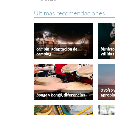
Últimas recomendaciones
campin
, adaptación de
bisnieto
camping
válidas
a voleo
bongo
y
bongó
, diferencias
apropi