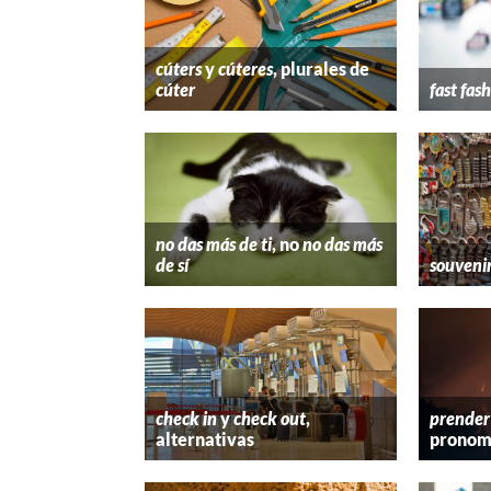
cúters
y
cúteres
, plurales de
cúter
fast fas
no das más de ti
, no
no das más
de sí
souveni
check in
y
check out
,
prender
alternativas
pronom