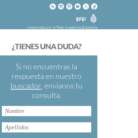
Rss
Instagram
Pinteres
Youtube
Twitter
Facebook
RAE
Agencia
EFE
Asesorada por la
Real Academia Española
nú
NOTICIAS
SOBRE LA FUNDÉURAE
¿TIENES UNA DUDA?
FundéuRAE es una fundación patrocinada por
la Agencia Efe y la Real Academia Española,
cuyo objetivo es colaborar con el buen uso del
Si no encuentras la
español en los medios de comunicación y en
respuesta en nuestro
Internet.
buscador
, envíanos tu
consulta.