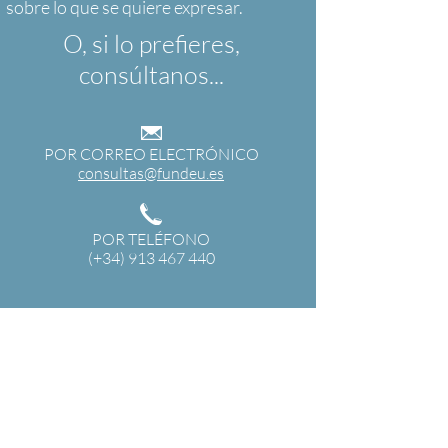
O, si lo prefieres,
consúltanos...
POR CORREO ELECTRÓNICO
consultas@fundeu.es
POR TELÉFONO
(+34) 913 467 440