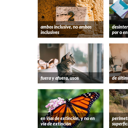
ambos inclusive
, no
ambos
desinter
inclusives
por
o
en
fuera
y
afuera
, usos
de últim
en vías de extinción
, y no
en
perímet
vía de extinción
superfic