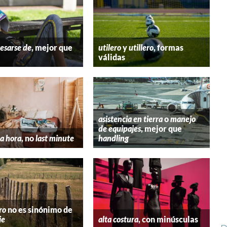
esarse de
, mejor que
utilero
y
utillero
, formas
válidas
asistencia en tierra
o
manejo
de equipajes
, mejor que
a hora
, no
last minute
handling
ro
no es sinónimo de
ie
alta costura
, con minúsculas