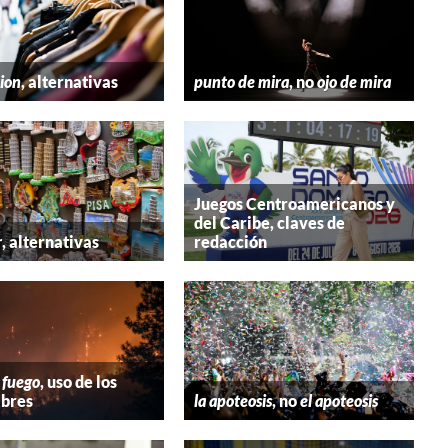
hion
, alternativas
punto de mira
, no
ojo de mira
Juegos Centroamericanos y
del Caribe, claves de
r
, alternativas
redacción
 fuego
, uso de los
bres
la apoteosis
, no
el apoteosis