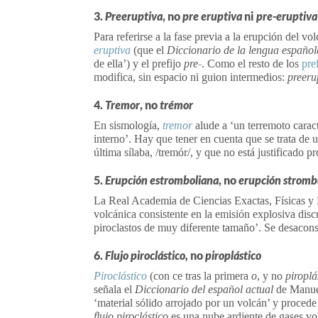
3.
Preeruptiva
, no
pre eruptiva
ni
pre-eruptiva
Para referirse a la fase previa a la erupción del v
eruptiva
(que el
Diccionario de la lengua españo
de ella’) y el prefijo
pre-
. Como el resto de los
pre
modifica, sin espacio ni guion intermedios:
preeru
4.
Tremor
, no
trémor
En sismología,
tremor
alude a ‘un terremoto carac
interno’. Hay que tener en cuenta que se trata de 
última sílaba, /tremór/, y que no está justificado p
5.
Erupción estromboliana
, no
erupción stromb
La Real Academia de Ciencias Exactas, Físicas y 
volcánica consistente en la emisión explosiva disc
piroclastos de muy diferente tamaño’. Se desaconse
6.
Flujo piroclástico,
no
piroplástico
Piroclástico
(con ce tras la primera
o
, y no
piroplá
señala el
Diccionario del español actual
de Manuel
‘material sólido arrojado por un volcán’ y procede
flujo piroclástico
es una nube ardiente de gases vol