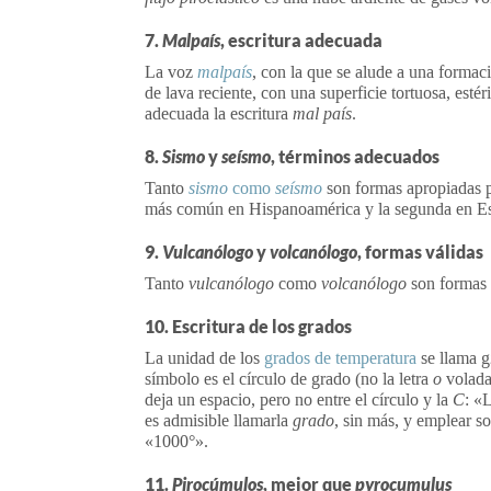
7.
Malpaís
, escritura adecuada
La voz
malpaís
, con la que se alude a una forma
de lava reciente, con una superficie tortuosa, estéri
adecuada la escritura
mal país
.
8.
Sismo
y
seísmo
, términos adecuados
Tanto
sismo
como
seísmo
son formas apropiadas pa
más común en Hispanoamérica y la segunda en E
9.
Vulcanólogo
y
volcanólogo
, formas válidas
Tanto
vulcanólogo
como
volcanólogo
son formas v
10. Escritura de los grados
La unidad de los
grados de temperatura
se llama g
símbolo es el círculo de grado (no la letra
o
volada)
deja un espacio, pero no entre el círculo y la
C
: «
es admisible llamarla
grado
, sin más, y emplear sol
«1000°».
11.
Pirocúmulos
, mejor que
pyrocumulus