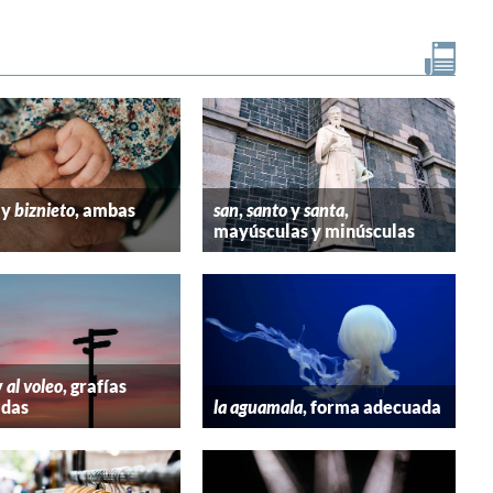
y
biznieto
, ambas
san
,
santo
y
santa
,
mayúsculas y minúsculas
y
al voleo
, grafías
adas
la aguamala
, forma adecuada