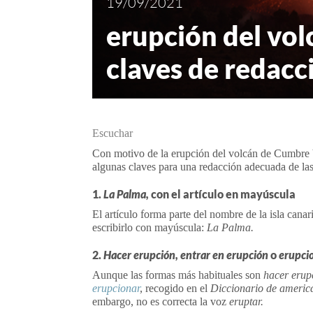
19/09/2021
erupción del vol
claves de redacc
Escuchar
Con motivo de la erupción del volcán de Cumbre V
algunas claves para una redacción adecuada de las
1.
La Palma,
con el artículo en mayúscula
El artículo forma parte del nombre de la isla canar
escribirlo con mayúscula:
La Palma.
2.
Hacer erupción,
entrar en erupción
o
erupci
Aunque las formas más habituales son
hacer eru
erupcionar
,
recogido en el
Diccionario de americ
embargo, no es correcta la voz
eruptar.