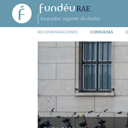
FundéuRAE
- Fundación
del Español
Buscar
Urgente
RECOMENDACIONES
CONSULTAS