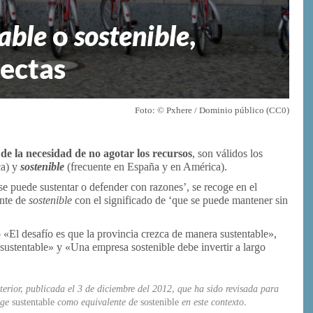
table
o
sostenible
,
rectas
Foto: © Pxhere / Dominio público (CC0)
 de la necesidad de no agotar los recursos
, son válidos los
ca) y
sostenible
(frecuente en España y en América).
 se puede sustentar o defender con razones’, se recoge en el
nte de
sostenible
con el significado de ‘que se puede mantener sin
 «El desafío es que la provincia crezca de manera sustentable»,
 sustentable» y «Una empresa sostenible debe invertir a largo
terior, publicada el 3 de diciembre del 2012, que ha sido revisada para
oge
sustentable
como equivalente de
sostenible
en este contexto
.