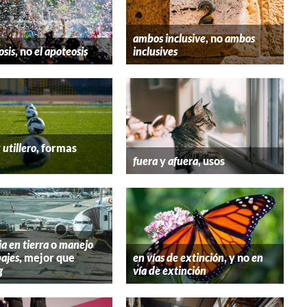
ambos inclusive
, no
ambos
osis
, no
el apoteosis
inclusives
y
utillero
, formas
fuera
y
afuera
, usos
ia en tierra
o
manejo
ajes
, mejor que
en vías de extinción
, y no
en
g
vía de extinción