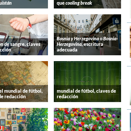
uistán
que
cooling break
Bosnia y Herzegovina
o
Bosnia-
n de sangre, claves
Herzegovina
, escritura
cción
adecuada
el mundial de fútbol,
mundial de fútbol, claves de
de redacción
redacción