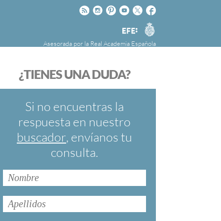
Rss
Instagram
Pinteres
Youtube
Twitter
Facebook
RAE
Agencia
EFE
Asesorada por la
Real Academia Española
nú
NOTICIAS
SOBRE LA FUNDÉURAE
¿TIENES UNA DUDA?
FundéuRAE es una fundación patrocinada por
la Agencia Efe y la Real Academia Española,
cuyo objetivo es colaborar con el buen uso del
Si no encuentras la
español en los medios de comunicación y en
respuesta en nuestro
Internet.
buscador
, envíanos tu
consulta.