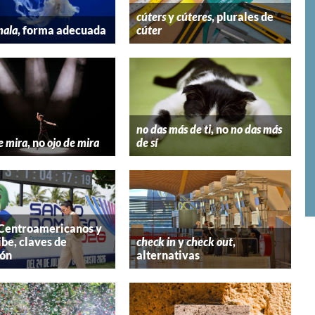
cúters
y
cúteres
, plurales de
mala
, forma adecuada
cúter
no das más de ti
, no
no das más
e mira
, no
ojo de mira
de sí
 Centroamericanos y
ibe, claves de
check in
y
check out
,
ión
alternativas