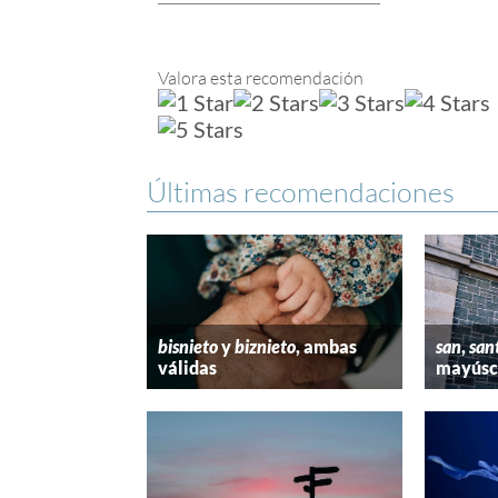
Valora esta recomendación
Últimas recomendaciones
bisnieto
y
biznieto
, ambas
san
,
san
válidas
mayúscu