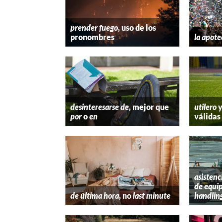
prender fuego
, uso de los
pronombres
la apote
desinteresarse de
, mejor que
utilero
por
o
en
válidas
asistenc
de equip
de última hora
, no
last minute
handlin