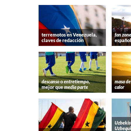
terremotos en Venezuela,
fan zon
claves de redacción
españo
descanso
o
entretiempo
,
masa de 
mejor que
media parte
calor
Uzbekis
Uzbequi