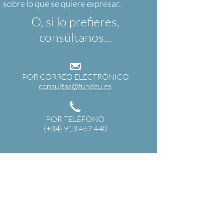
O, si lo prefieres,
consúltanos...
POR CORREO ELECTRÓNICO
consultas@fundeu.es
POR TELÉFONO
(+34) 913 467 440