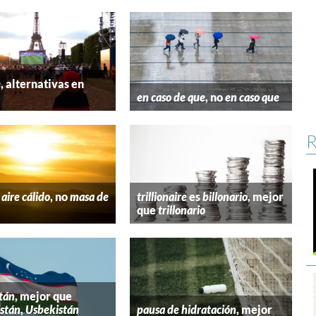
e
, alternativas en
l
en caso de que
, no
en caso que
R
aire cálido
, no
masa de
trillionaire
es
billonario
, mejor
que
trillonario
tán
, mejor que
stán
,
Usbekistán
pausa de hidratación
, mejor