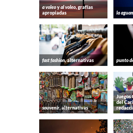
a voleo
y
al voleo
, grafías
apropiadas
la agua
fast fashion
, alternativas
punto d
Juegos
del Car
souvenir
, alternativas
redacc