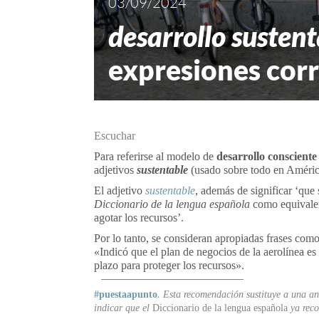
03/09/2024
desarrollo susten
expresiones cor
Escuchar
Para referirse al modelo de
desarrollo consciente
adjetivos
sustentable
(usado sobre todo en Améri
El adjetivo
sustentable
, además de significar ‘que
Diccionario de la lengua española
como equivale
agotar los recursos’.
Por lo tanto, se consideran apropiadas frases como
«Indicó que el plan de negocios de la aerolínea es
plazo para proteger los recursos».
#puestaapunto
. Esta recomendación sustituye a una an
indicar que el
Diccionario de la lengua española
ya rec