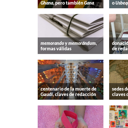
Ghana
, pero también
Gana
o
Usbeq
memorando
y
memorándum
,
donació
formas válidas
de reda
centenario de la muerte de
sedes d
Gaudí, claves de redacción
claves 