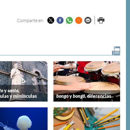
Twitter
Facebook
Whatsapp
Menéame
Enviar por
Imprimir
Comparte en
email
to
y
santa
,
las y minúsculas
bongo
y
bongó
, diferencias