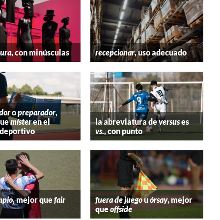
tura
, con minúsculas
recepcionar
, uso adecuado
dor
o
preparador
,
que
míster
en el
la abreviatura de
versus
es
deportivo
vs.
, con punto
mpio
, mejor que
fair
fuera de juego
u
órsay
, mejor
que
offside