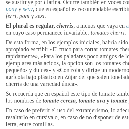
se sustituye por
i
latina. Ocurre también en voces 
pony
y
sexy
, que en español es recomendable escribir
ferri, poni
y
sexi.
El plural es regular,
cherris
, a menos que vaya en
a
en cuyo caso permanece invariable:
tomates cherri.
De esta forma, en los ejemplos iniciales, habría sid
apropiado escribir «El truco para cortar tomates cher
rápidamente», «Para los paladares poco amigos de l
ejemplares más ácidos, la opción son los tomates che
pequeños y dulces» y «Controla y dirige un modern
agrícola bajo plástico en Zújar del que salen tonelad
cherris de una variedad única».
Se recuerda que en español este tipo de tomate tamb
los nombres de
tomate cereza, tomate uva
y
tomate 
En caso de preferir el uso del extranjerismo, lo adec
resaltarlo en cursiva o, en caso de no disponer de est
letra, entre comillas.