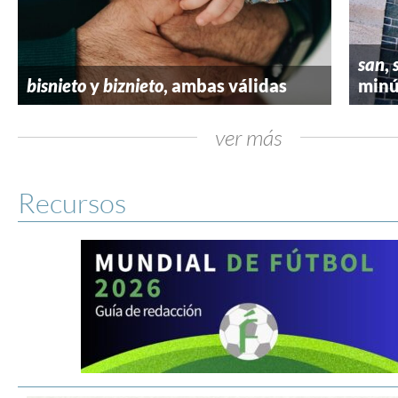
san
,
bisnieto
y
biznieto
, ambas válidas
minú
ver más
Recursos