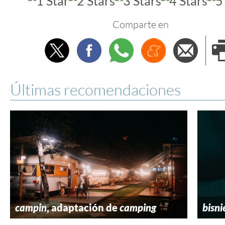
Comparte en
Twitter
Facebook
Whatsapp
Menéame
Envi
e
Últimas recomendaciones
campin
, adaptación de
camping
bisni