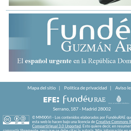
Mapa del sitio
Política de privacidad
Aviso le
Serrano, 187 - Madrid 28002
© MMXXVI - Los contenidos elaborados por FundéuRAE que
esta web lo hacen bajo una licencia de
Creative Commons R
CompartirIgual 3.0 Unported
. Esto quiere decir, en resume
compartir libremente, pero que se debe citar la autoría. Más información en e