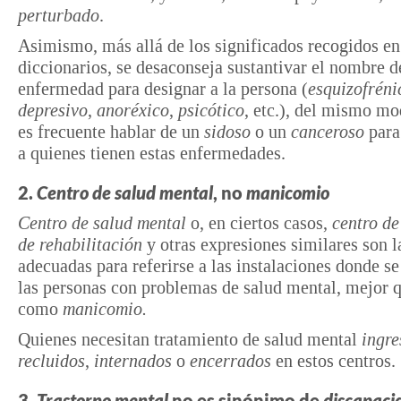
perturbado
.
Asimismo, más allá de los significados recogidos en
diccionarios, se desaconseja sustantivar el nombre d
enfermedad para designar a la persona (
esquizofréni
depresivo
,
anoréxico
,
psicótico
, etc.), del mismo m
es frecuente hablar de un
sidoso
o un
canceroso
para
a quienes tienen estas enfermedades.
2.
Centro de salud mental
, no
manicomio
Centro de salud mental
o, en ciertos casos,
centro de
de rehabilitación
y otras expresiones similares son l
adecuadas para referirse a las instalaciones donde se
las personas con problemas de salud mental, mejor q
como
manicomio.
Quienes necesitan tratamiento de salud mental
ingre
recluidos
,
internados
o
encerrados
en estos centros.
3.
Trastorno mental
no es sinónimo de
discapaci