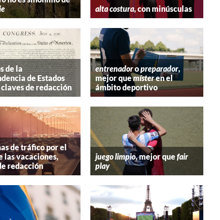
ie
alta costura
, con minúsculas
s de la
entrenador
o
preparador
,
dencia de Estados
mejor que
míster
en el
 claves de redacción
ámbito deportivo
s de tráfico por el
e las vacaciones,
juego limpio
, mejor que
fair
de redacción
play