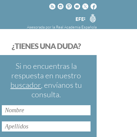
Rss
Instagram
Pinteres
Youtube
Twitter
Facebook
RAE
Agencia
EFE
Asesorada por la
Real Academia Española
nú
NOTICIAS
SOBRE LA FUNDÉURAE
¿TIENES UNA DUDA?
FundéuRAE es una fundación patrocinada por
la Agencia Efe y la Real Academia Española,
cuyo objetivo es colaborar con el buen uso del
Si no encuentras la
español en los medios de comunicación y en
respuesta en nuestro
Internet.
buscador
, envíanos tu
consulta.