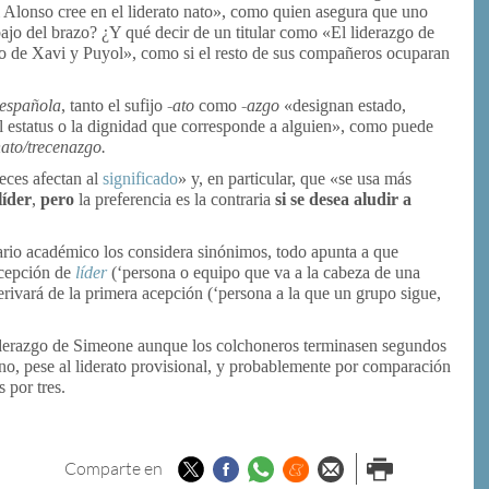
bi Alonso cree en el liderato nato», como quien asegura que uno
ajo del brazo? ¿Y qué decir de un titular como «El liderazgo de
ato de Xavi y Puyol», como si el resto de sus compañeros ocuparan
 española
, tanto el sufijo
-⁠ato
como
-azgo
«designan estado,
 el estatus o la dignidad que corresponde a alguien», como puede
nato/trecenazgo.
eces afectan al
significado
» y, en particular, que «se usa más
líder
,
pero
la preferencia es la contraria
si se desea aludir a
nario académico los considera sinónimos, todo apunta a que
acepción de
líder
(‘persona o equipo que va a la cabeza de una
rivará de la primera acepción (‘persona a la que un grupo sigue,
 liderazgo de Simeone aunque los colchoneros terminasen segundos
ino, pese al liderato provisional, y probablemente por comparación
 por tres.
Twitter
Facebook
Whatsapp
Menéame
Enviar por
Imprimir
Comparte en