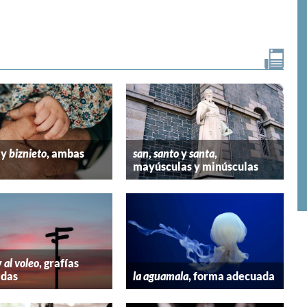
email
y
biznieto
, ambas
san
,
santo
y
santa
,
mayúsculas y minúsculas
y
al voleo
, grafías
adas
la aguamala
, forma adecuada