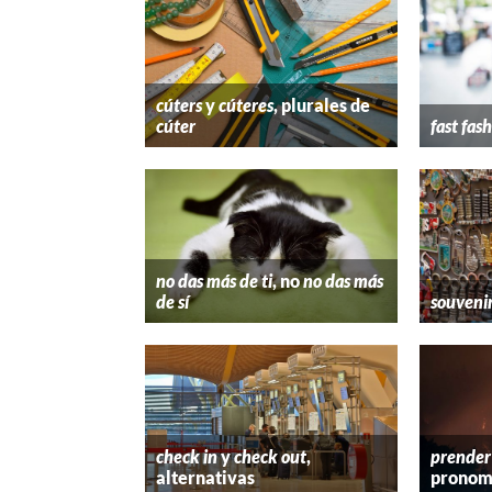
cúters
y
cúteres
, plurales de
cúter
fast fas
no das más de ti
, no
no das más
de sí
souveni
check in
y
check out
,
prender
alternativas
pronom