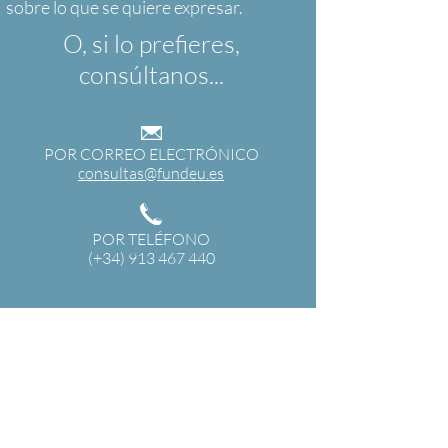
O, si lo prefieres,
consúltanos...
POR CORREO ELECTRÓNICO
consultas@fundeu.es
POR TELÉFONO
(+34) 913 467 440