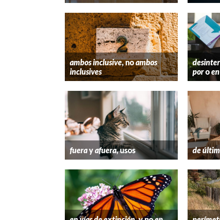
ambos inclusive
, no
ambos
desinter
inclusives
por
o
en
fuera
y
afuera
, usos
de últim
en vías de extinción
, y no
en
perímet