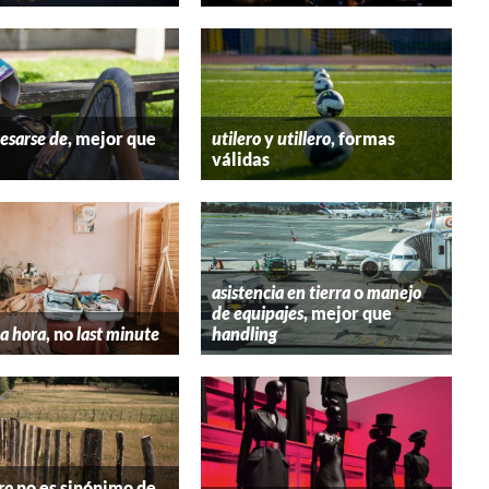
esarse de
, mejor que
utilero
y
utillero
, formas
válidas
asistencia en tierra
o
manejo
de equipajes
, mejor que
a hora
, no
last minute
handling
ro
no es sinónimo de