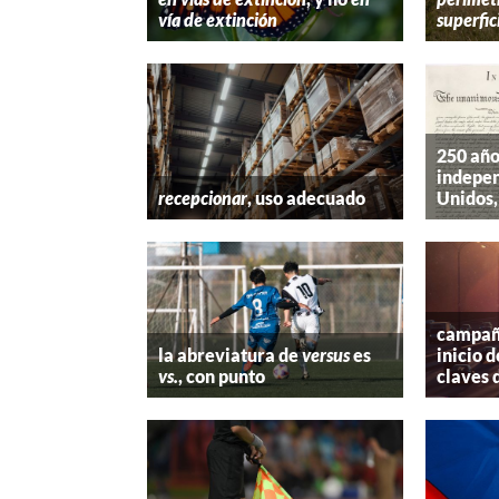
vía de extinción
superfic
250 año
indepen
recepcionar
, uso adecuado
Unidos,
campaña
la abreviatura de
versus
es
inicio d
vs.
, con punto
claves 