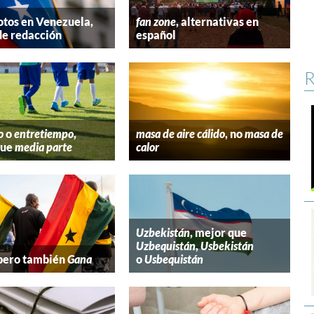
tos en Venezuela,
fan zone
, alternativas en
de redacción
español
R
o
o
entretiempo
,
masa de aire cálido
, no
masa de
que
media parte
calor
Uzbekistán
, mejor que
Uzbequistán
,
Usbekistán
 pero también
Gana
o
Usbequistán