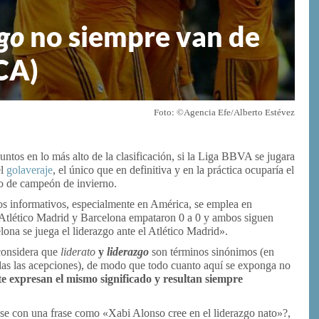
go
no siempre van de
CA)
Foto: ©Agencia Efe/Alberto Estévez
ntos en lo más alto de la clasificación, si la Liga BBVA se jugara
el
golaveraje
, el único que en definitiva y en la práctica ocuparía el
co de campeón de invierno.
ios informativos, especialmente en América, se emplea en
«Atlético Madrid y Barcelona empataron 0 a 0 y ambos siguen
ona se juega el liderazgo ante el Atlético Madrid».
onsidera que
liderato
y
liderazgo
son términos sinónimos (en
odas las acepciones), de modo que todo cuanto aquí se exponga no
e expresan el mismo significado y resultan siempre
opase con una frase como «Xabi Alonso cree en el liderazgo nato»?,