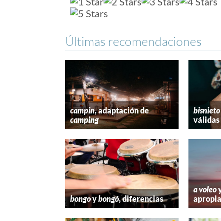
Últimas recomendaciones
campin
, adaptación de
bisnieto
camping
válidas
a voleo
bongo
y
bongó
, diferencias
apropi