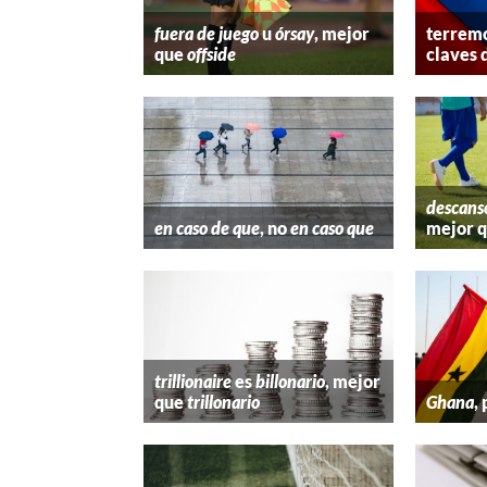
fuera de juego
u
órsay
, mejor
terremo
que
offside
claves 
descans
en caso de que
, no
en caso que
mejor 
trillionaire
es
billonario
, mejor
que
trillonario
Ghana
,