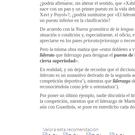
¿podría afirmarse, sin alterar el sentido, que «Xa
nace con un pan y un primer puesto en la vida deb
Xavi y Puyol»?, ¿podría sustituirse por «El lider
un puesto inferior en la clasificación?
De acuerdo con la
Nueva gramática de la lengua
situación o condición y, especialmente, el oficio,
apreciarse en los pares
priorato/priorazgo
o
trece
Pero la misma obra matiza que «estos dobletes a v
liderato
que
liderazgo
para designar el
puesto de 
cierta superiodad
».
En realidad, y sin dejar de recordar que el diccio
liderato
es un sustantivo derivado de la segunda 
competición deportiva’), mientras que
liderazgo
de
reconociéndola como jefe u orientadora’).
Por poner un último ejemplo, nadie discutiría el
la competición, mientras que el liderazgo de Mart
aún con Guardiola, se pone en entredicho cada dos
Valora esta recomendación