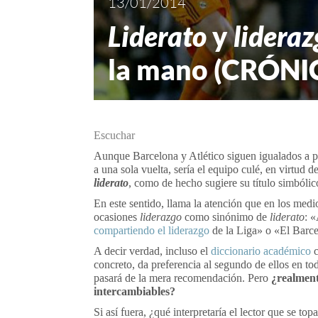
13/01/2014
Liderato
y
lideraz
la mano (CRÓNI
Escuchar
Aunque Barcelona y Atlético siguen igualados a pu
a una sola vuelta, sería el equipo culé, en virtud d
liderato
, como de hecho sugiere su título simbóli
En este sentido, llama la atención que en los med
ocasiones
liderazgo
como sinónimo de
liderato
: 
compartiendo el liderazgo
de la Liga» o «El Barcel
A decir verdad, incluso el
diccionario académico
c
concreto, da preferencia al segundo de ellos en t
pasará de la mera recomendación. Pero
¿realment
intercambiables?
Si así fuera, ¿qué interpretaría el lector que se t