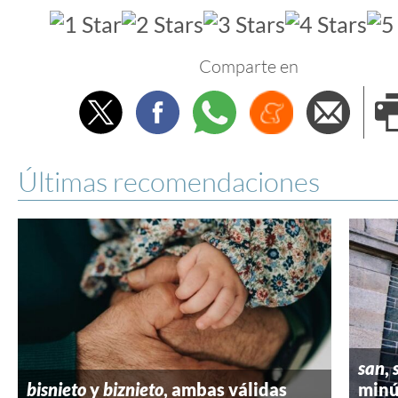
Comparte en
Twitter
Facebook
Whatsapp
Menéame
Envi
e
Últimas recomendaciones
san
,
bisnieto
y
biznieto
, ambas válidas
minú