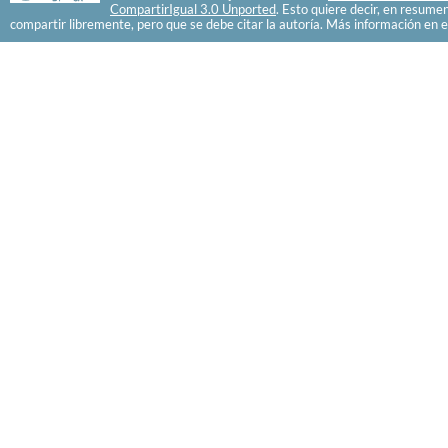
CompartirIgual 3.0 Unported
. Esto quiere decir, en resume
compartir libremente, pero que se debe citar la autoría. Más información en e