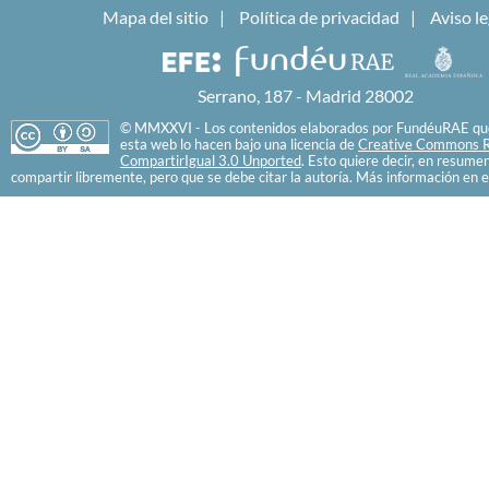
Mapa del sitio
Política de privacidad
Aviso le
Serrano, 187 - Madrid 28002
© MMXXVI - Los contenidos elaborados por FundéuRAE que
esta web lo hacen bajo una licencia de
Creative Commons R
CompartirIgual 3.0 Unported
. Esto quiere decir, en resume
compartir libremente, pero que se debe citar la autoría. Más información en e