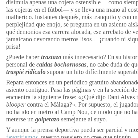
disimula apenas una cojera ostensible —como siemp
las cojeras en el fútbol— y se lleva una mano al cos
malherido. Instantes después, más tranquilo y con m
perplejidad que enojo, se pregunta en un asiento ais
qué demonios esa carrera alocada, ese arrebato de ve
jamaicano devorando metros lisos… ¡cuando ni siqui
prisa!
¿Puede haber
trastazo
más innecesario? En su histor
personal de
caídas bochornosas
, no cabe duda de qu
traspié ridículo
supone un hito difícilmente superab
Repara entonces en un periódico gratuito abandonad
asiento contiguo. Pasa las páginas y en la sección de
encuentra la siguiente frase: «¿Qué dijo Dani Alves t
blooper
contra el Málaga?». Por supuesto, el jugado
no ha ido en metro al Camp Nou, de modo que no ha
meterse un
golpetazo
semejante al suyo.
Y aunque la prensa deportiva pueda ser parcial y mo
favoritismos
, nuestro pasajero no cree que ningún