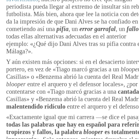
periodista pueda llegar al extremo de insultar sin re
futbolista. Más bien, ahora que lee la noticia con de
da la impresión de que Dani Alves se ha confiado en
cometiendo así una
pifia
, un
error garrafal
, un
fall
todas ellas alternativas adecuadas en el anterior
ejemplo: «¿Qué dijo Dani Alves tras su pifia
contra 
Málaga?».
Y aún existen más opciones: si en el desacierto inter
portero, en vez de «Tiago marcó gracias a un
bloope
Casillas» o «Benzema abrió la cuenta del Real Madri
blooper
entre el arquero y el defensor locales», ¿por
contentarse con «Tiago marcó gracias a una
cantada
Casillas» y «Benzema abrió la cuenta del Real Madri
malentendido ridículo
entre el arquero y el defenso
«Exactamente igual que mi carrera —se dice el pas
todas las palabras que hay en español para referir
tropiezos y fallos, la palabra
blooper
es totalment