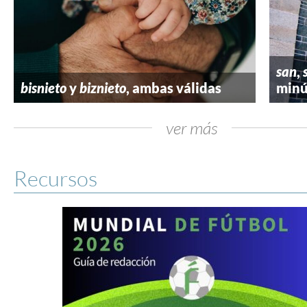
san
,
bisnieto
y
biznieto
, ambas válidas
minú
ver más
Recursos