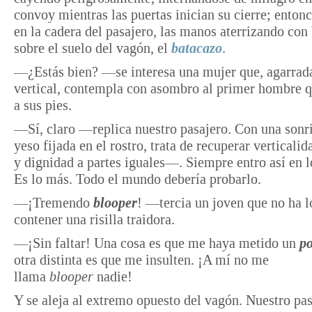
convoy mientras las puertas inician su cierre; entonc
en la cadera del pasajero, las manos aterrizando co
sobre el suelo del vagón, el
batacazo
.
—¿Estás bien? —se interesa una mujer que, agarrada
vertical, contempla con asombro al primer hombre q
a sus pies.
—Sí, claro —replica nuestro pasajero. Con una sonr
yeso fijada en el rostro, trata de recuperar verticalid
y dignidad a partes iguales—. Siempre entro así en 
Es lo más. Todo el mundo debería probarlo.
—¡Tremendo
blooper
! —tercia un joven que no ha 
contener una risilla traidora.
—¡Sin faltar! Una cosa es que me haya metido un
p
otra distinta es que me insulten. ¡A mí no me
llama
blooper
nadie!
Y se aleja al extremo opuesto del vagón. Nuestro pa