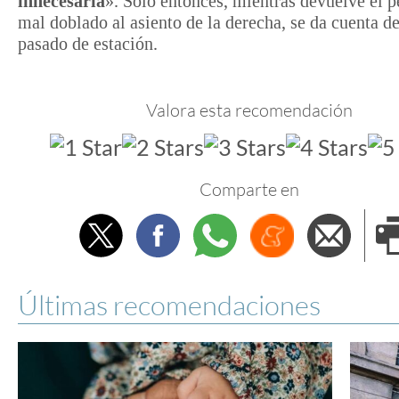
innecesaria
». Solo entonces, mientras devuelve el p
mal doblado al asiento de la derecha, se da cuenta d
pasado de estación.
Valora esta recomendación
Comparte en
Twitter
Facebook
Whatsapp
Menéame
Envi
e
Últimas recomendaciones