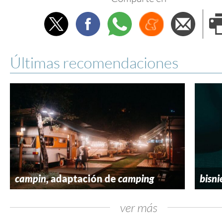
Twitter
Facebook
Whatsapp
Menéame
Envi
e
Últimas recomendaciones
campin
, adaptación de
camping
bisni
ver más