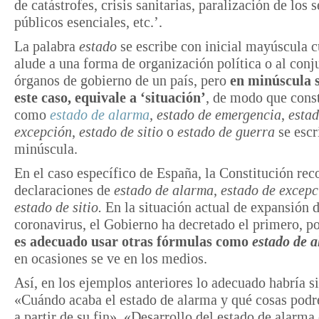
de catástrofes, crisis sanitarias, paralización de los 
públicos esenciales, etc.’.
La palabra
estado
se escribe con inicial mayúscula 
alude a una forma de organización política o al conj
órganos de gobierno de un país, pero
en minúscula s
este caso, equivale a ‘situación’
, de modo que cons
como
estado de alarma
, estado de emergencia
,
estad
excepción
,
estado de sitio
o
estado de guerra
se esc
minúscula.
En el caso específico de España, la Constitución rec
declaraciones de
estado de alarma
,
estado de excepc
estado de sitio.
En la situación actual de expansión d
coronavirus, el Gobierno ha decretado el primero, p
es adecuado usar otras fórmulas
como
estado de a
en ocasiones se ve en los medios.
Así, en los ejemplos anteriores lo adecuado habría si
«Cuándo acaba el estado de alarma y qué cosas pod
a partir de su fin», «Desarrollo del estado de alarma 