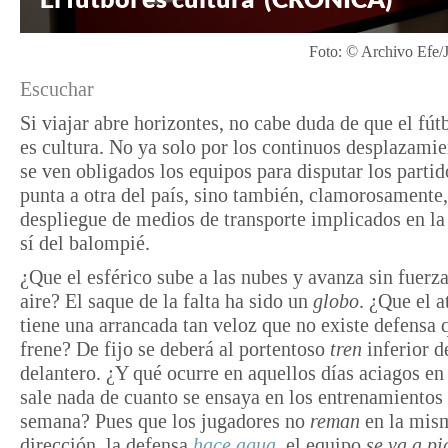
Foto: © Archivo Efe/J
Escuchar
Si viajar abre horizontes, no cabe duda de que el fút
es cultura. No ya solo por los continuos desplazamie
se ven obligados los equipos para disputar los parti
punta a otra del país, sino también, clamorosamente,
despliegue de medios de transporte implicados en la
sí del balompié.
¿Que el esférico sube a las nubes y avanza sin fuerza
aire? El saque de la falta ha sido un
globo
. ¿Que el a
tiene una arrancada tan veloz que no existe defensa 
frene? De fijo se deberá al portentoso
tren
inferior d
delantero. ¿Y qué ocurre en aquellos días aciagos en
sale nada de cuanto se ensaya en los entrenamientos 
semana? Pues que los jugadores no
reman
en la mis
dirección, la defensa
hace agua
,
el equipo
se va a p