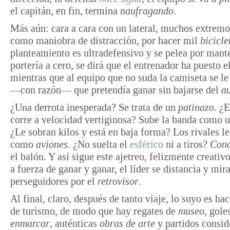
el capitán, en fin, termina
naufragando
.
Más aún: cara a cara con un lateral, muchos extremo
como maniobra de distracción, por hacer mil
bicicle
planteamiento es ultradefensivo y se pelea por mant
portería a cero, se dirá que el entrenador ha puesto e
mientras que al equipo que no suda la camiseta se le
—con razón— que pretendía ganar sin bajarse del
au
¿Una derrota inesperada? Se trata de un
patinazo
. ¿
corre a velocidad vertiginosa? Sube la banda como 
¿Le sobran kilos y está en baja forma? Los rivales l
como
aviones
. ¿No suelta el
esférico
ni a tiros?
Con
el balón. Y así sigue este ajetreo, felizmente creativo
a fuerza de ganar y ganar, el líder se distancia y mira
perseguidores por el
retrovisor
.
Al final, claro, después de tanto viaje, lo suyo es ha
de turismo, de modo que hay regates de
museo
, gole
enmarcar
, auténticas
obras de arte
y partidos consid