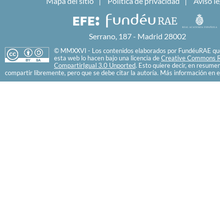
Mapa del sitio
Política de privacidad
Aviso le
Serrano, 187 - Madrid 28002
© MMXXVI - Los contenidos elaborados por FundéuRAE que
esta web lo hacen bajo una licencia de
Creative Commons R
CompartirIgual 3.0 Unported
. Esto quiere decir, en resume
compartir libremente, pero que se debe citar la autoría. Más información en e