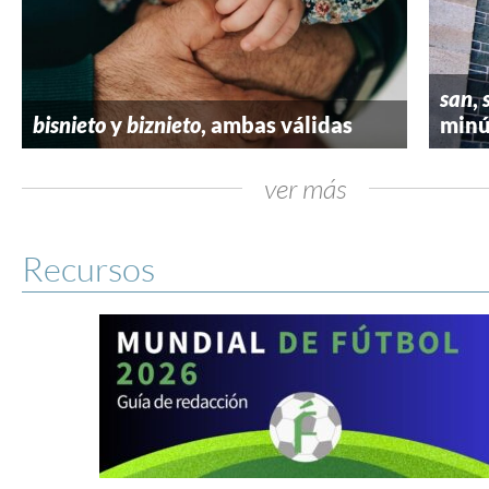
san
,
bisnieto
y
biznieto
, ambas válidas
minú
ver más
Recursos