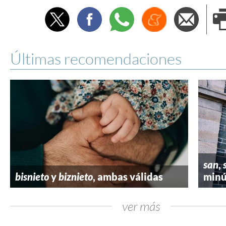
Twitter
Facebook
Whatsapp
Menéame
Envi
e
Últimas recomendaciones
san
,
bisnieto
y
biznieto
, ambas válidas
minú
ver más