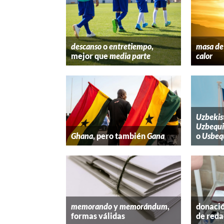
descanso
o
entretiempo
,
masa de 
mejor que
media parte
calor
Uzbekis
Uzbequi
Ghana
, pero también
Gana
o
Usbeq
memorando
y
memorándum
,
donació
formas válidas
de reda