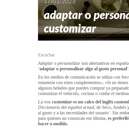
17/01/2023
adaptar
o
persona
customizar
Escuchar
Adaptar
o
personalizar
son alternativas en español
‘
adaptar o personalizar algo al gusto personal
’
En los medios de comunicación se utiliza con fre
estantería con estos complementos», «Si no tiene
algunos helados que puedes comprar ya preparado
customizar el vehículo, cocinar o cuidar el medio
La voz
customizar
es un calco del inglés
customi
Diccionario del español actual
, de Seco, Andrés y
al gusto y a las necesidades del usuario’. Sin emb
para quienes no conozcan ese idioma,
es preferib
hacer a medida
.