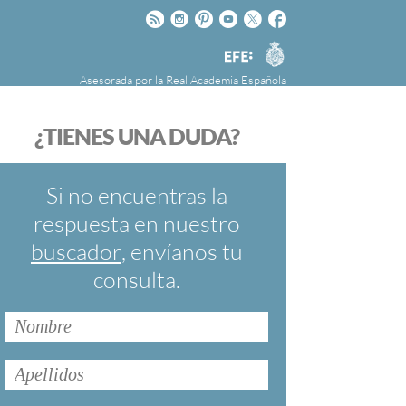
Rss
Instagram
Pinteres
Youtube
Twitter
Facebook
RAE
Agencia
EFE
Asesorada por la
Real Academia Española
nú
NOTICIAS
SOBRE LA FUNDÉURAE
¿TIENES UNA DUDA?
FundéuRAE es una fundación patrocinada por
la Agencia Efe y la Real Academia Española,
cuyo objetivo es colaborar con el buen uso del
Si no encuentras la
español en los medios de comunicación y en
respuesta en nuestro
Internet.
buscador
, envíanos tu
consulta.