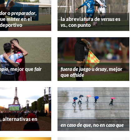
dor
o
preparador
,
que
míster
en el
la abreviatura de
versus
es
deportivo
vs.
, con punto
mpio
, mejor que
fair
fuera de juego
u
órsay
, mejor
que
offside
e
, alternativas en
l
en caso de que
, no
en caso que