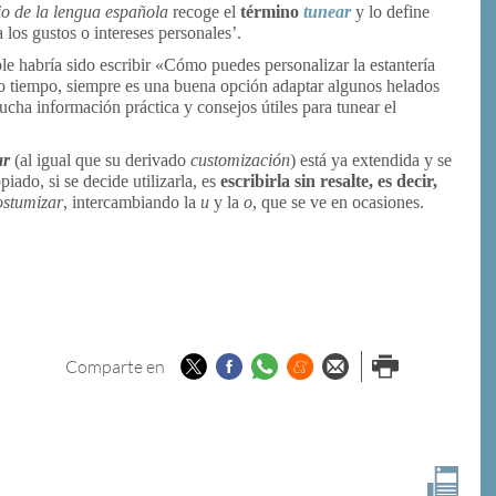
o de la lengua española
recoge el
término
tunear
y lo define
a los gustos o intereses personales’.
ble habría sido escribir «Cómo puedes personalizar la estantería
o tiempo, siempre es una buena opción adaptar algunos helados
a información práctica y consejos útiles para tunear el
ar
(al igual que su derivado
customización
) está ya extendida y se
piado, si se decide utilizarla, es
escribirla sin resalte, es decir,
ostumizar
, intercambiando la
u
y la
o
, que se ve en ocasiones.
Twitter
Facebook
Whatsapp
Menéame
Enviar por
Imprimir
Comparte en
email