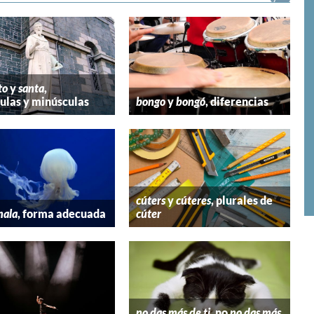
to
y
santa
,
las y minúsculas
bongo
y
bongó
, diferencias
cúters
y
cúteres
, plurales de
mala
, forma adecuada
cúter
no das más de ti
, no
no das más