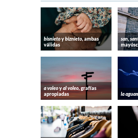
bisnieto
y
biznieto
, ambas
san
,
san
válidas
mayúscu
a voleo
y
al voleo
, grafías
apropiadas
la agua