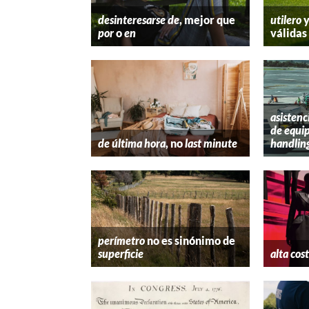
desinteresarse de
, mejor que
utilero
por
o
en
válidas
asistenc
de equip
de última hora
, no
last minute
handlin
perímetro
no es sinónimo de
superficie
alta cos