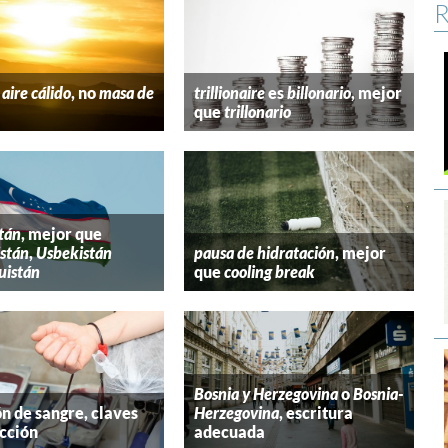
R
aire cálido
, no
masa de
trillionaire
es
billonario
, mejor
que
trillonario
tán
, mejor que
stán
,
Usbekistán
pausa de hidratación
, mejor
uistán
que
cooling break
Bosnia y Herzegovina
o
Bosnia-
n de sangre, claves
Herzegovina
, escritura
cción
adecuada