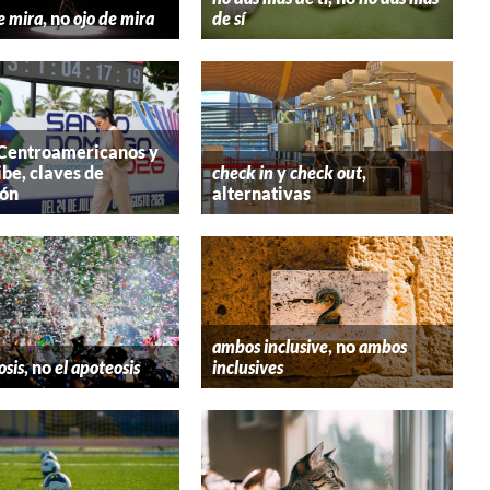
e mira
, no
ojo de mira
de sí
 Centroamericanos y
ibe, claves de
check in
y
check out
,
ión
alternativas
ambos inclusive
, no
ambos
osis
, no
el apoteosis
inclusives