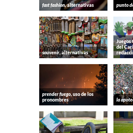
fast fashion
, alternativas
punto d
Juegos
del Car
souvenir
, alternativas
redacc
prender fuego
, uso de los
pronombres
la apote