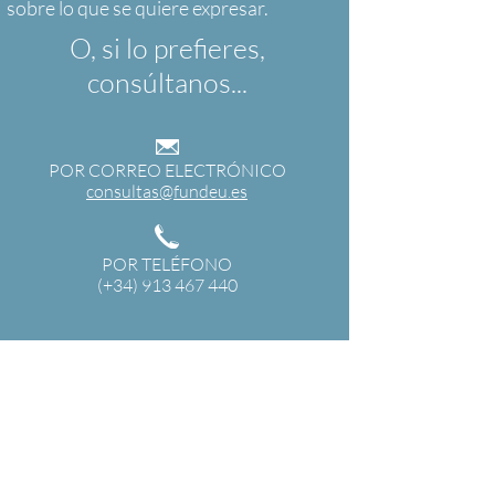
O, si lo prefieres,
consúltanos...
POR CORREO ELECTRÓNICO
consultas@fundeu.es
POR TELÉFONO
(+34) 913 467 440