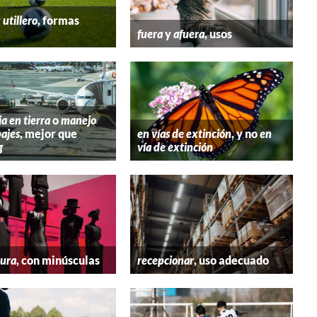
y
utillero
, formas
fuera
y
afuera
, usos
ia en tierra
o
manejo
ajes
, mejor que
en vías de extinción
, y no
en
g
vía de extinción
tura
, con minúsculas
recepcionar
, uso adecuado