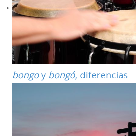
bongo
y
bongó
, diferencias