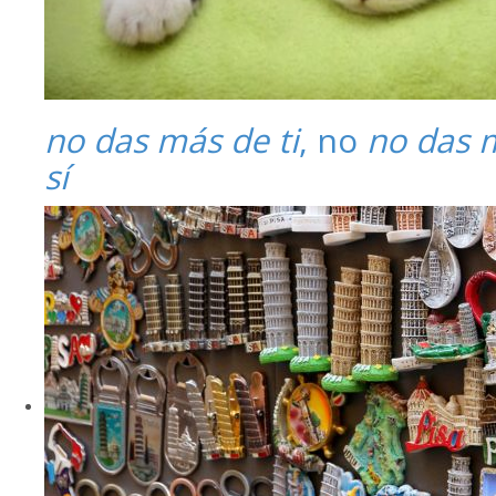
no das más de ti
, no
no das 
sí