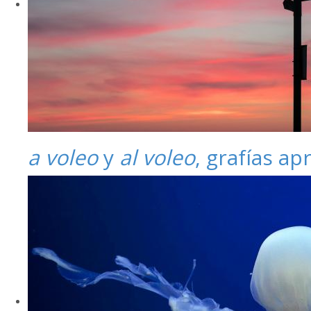
a voleo
y
al voleo
, grafías a