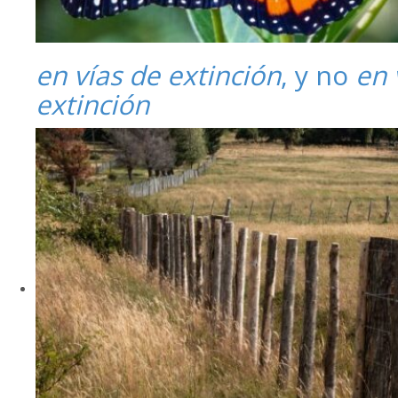
en vías de extinción
, y no
en 
extinción