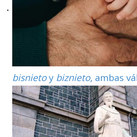
bisnieto
y
biznieto
, ambas vá