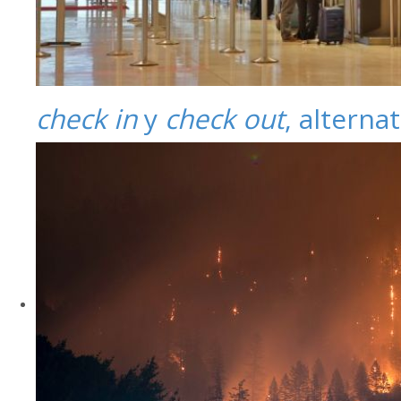
check in
y
check out
, alterna