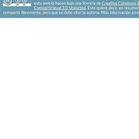
esta web lo hacen bajo una licencia de
Creative Commons R
CompartirIgual 3.0 Unported
. Esto quiere decir, en resume
compartir libremente, pero que se debe citar la autoría. Más información en e