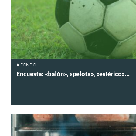
A FONDO
Encuesta: «balón», «pelota», «esférico»…