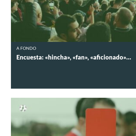
A FONDO
Encuesta: «hincha», «fan», «aficionado»…