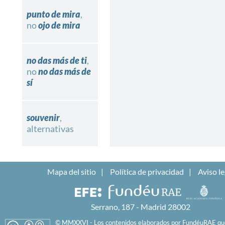
punto de mira
,
no
ojo de mira
no das más de ti
,
no
no das más de
sí
souvenir
,
alternativas
Mapa del sitio
Política de privacidad
Aviso le
Serrano, 187 - Madrid 28002
© MMXXVI - Los contenidos elaborados por FundéuRAE que