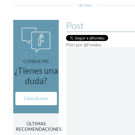
ver más
Post
Post por @Fundeu
CONSULTAS
¿Tienes una
duda?
Consúltanos
ÚLTIMAS
RECOMENDACIONES