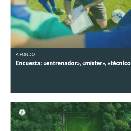
A FONDO
Encuesta: «entrenador», «míster», «técnic