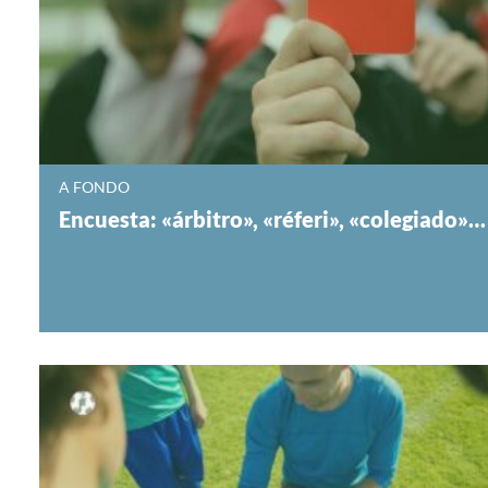
A FONDO
Encuesta: «árbitro», «réferi», «colegiado»…