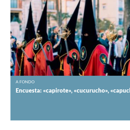
A FONDO
Encuesta: «capirote», «cucurucho», «cap