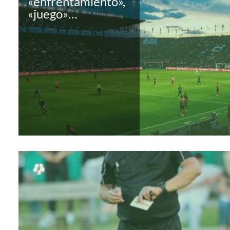
«enfrentamiento»,
«juego»…