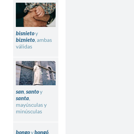
bisnieto
y
biznieto
, ambas
válidas
san
,
santo
y
santa
,
mayúsculas y
minúsculas
bongo
y
bongó
,