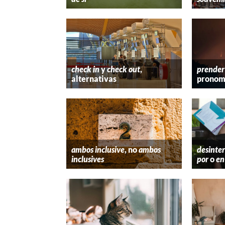
check in
y
check out
,
prender
alternativas
pronom
ambos inclusive
, no
ambos
desinter
inclusives
por
o
en