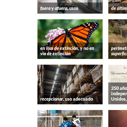
fuera
y
afuera
, usos
de últim
en vías de extinción
, y no
en
perímet
vía de extinción
superfic
250 año
indepen
recepcionar
, uso adecuado
Unidos,