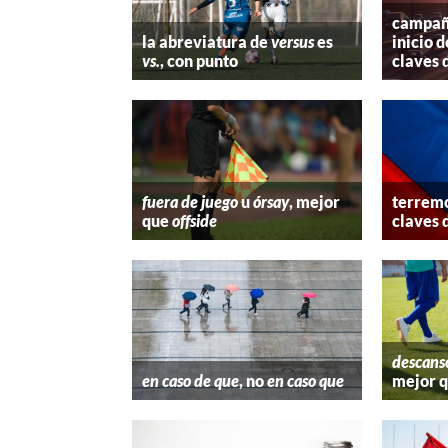
campaña
la abreviatura de
versus
es
inicio d
vs.
, con punto
claves 
fuera de juego
u
órsay
, mejor
terremo
que
offside
claves 
descans
en caso de que
, no
en caso que
mejor 