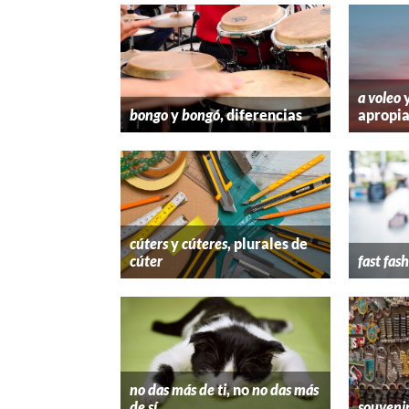
a voleo
bongo
y
bongó
, diferencias
apropi
cúters
y
cúteres
, plurales de
cúter
fast fas
no das más de ti
, no
no das más
de sí
souveni