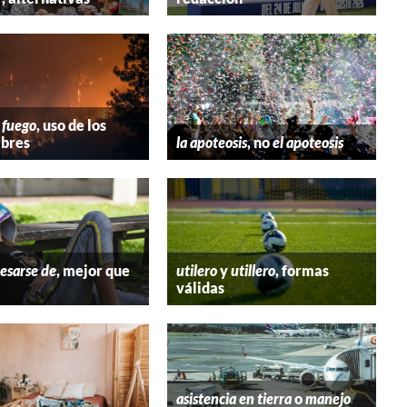
 fuego
, uso de los
bres
la apoteosis
, no
el apoteosis
esarse de
, mejor que
utilero
y
utillero
, formas
válidas
asistencia en tierra
o
manejo