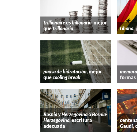
trillionaire
es
billonario
, mejor
que
trillonario
Ghana
,
pausa de hidratación
, mejor
memora
que
cooling break
formas 
Bosnia y Herzegovina
o
Bosnia-
Herzegovina
, escritura
centena
adecuada
Gaudí, 