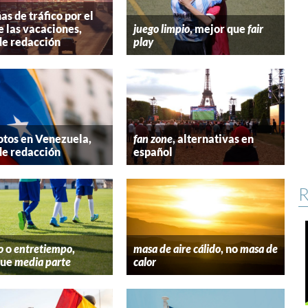
s de tráfico por el
e las vacaciones,
juego limpio
, mejor que
fair
de redacción
play
tos en Venezuela,
fan zone
, alternativas en
de redacción
español
R
o
o
entretiempo
,
masa de aire cálido
, no
masa de
que
media parte
calor