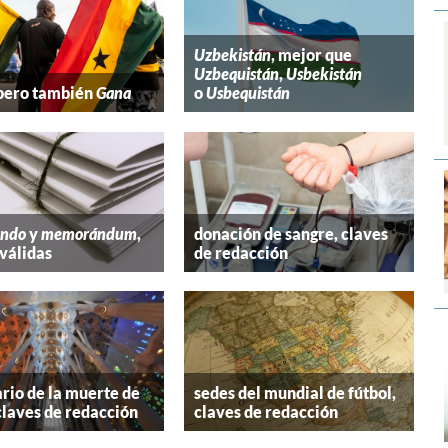
Uzbekistán
, mejor que
Uzbequistán
,
Usbekistán
 pero también
Gana
o
Usbequistán
ndo
y
memorándum
,
donación de sangre, claves
válidas
de redacción
rio de la muerte de
sedes del mundial de fútbol,
claves de redacción
claves de redacción