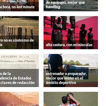
de equipajes
, mejor que
a hora
, no
last minute
handling
ro
no es sinónimo de
ie
alta costura
, con minúsculas
s de la
entrenador
o
preparador
,
dencia de Estados
mejor que
míster
en el
 claves de redacción
ámbito deportivo