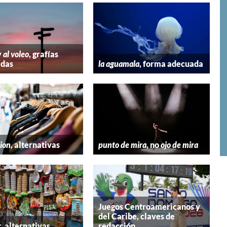
y
al voleo
, grafías
adas
la aguamala
, forma adecuada
hion
, alternativas
punto de mira
, no
ojo de mira
Juegos Centroamericanos y
del Caribe, claves de
r
, alternativas
redacción