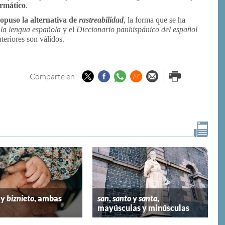
ormático
.
opuso la alternativa de
rastreabilidad
, la forma que se ha
 la lengua española
y el
Diccionario panhispánico del español
nteriores son válidos.
Twitter
Facebook
Whatsapp
Menéame
Enviar por
Imprimir
Comparte en
email
y
biznieto
, ambas
san
,
santo
y
santa
,
mayúsculas y minúsculas