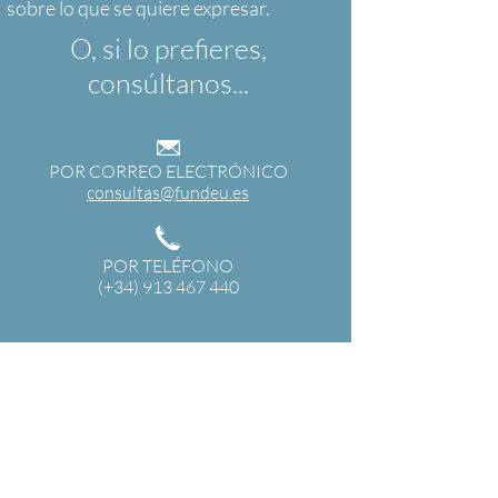
O, si lo prefieres,
consúltanos...
POR CORREO ELECTRÓNICO
consultas@fundeu.es
POR TELÉFONO
(+34) 913 467 440