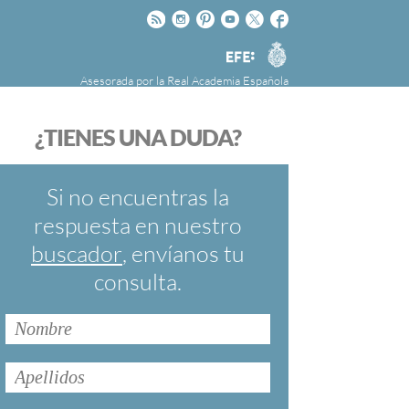
Rss
Instagram
Pinteres
Youtube
Twitter
Facebook
RAE
Agencia
EFE
Asesorada por la
Real Academia Española
nú
NOTICIAS
SOBRE LA FUNDÉURAE
¿TIENES UNA DUDA?
FundéuRAE es una fundación patrocinada por
la Agencia Efe y la Real Academia Española,
cuyo objetivo es colaborar con el buen uso del
Si no encuentras la
español en los medios de comunicación y en
respuesta en nuestro
Internet.
buscador
, envíanos tu
consulta.