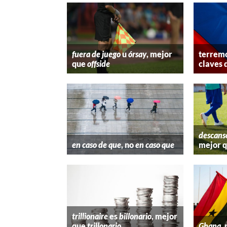
fuera de juego
u
órsay
, mejor
terremo
que
offside
claves 
descans
en caso de que
, no
en caso que
mejor 
trillionaire
es
billonario
, mejor
que
trillonario
Ghana
,