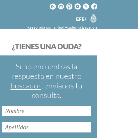
Rss
Instagram
Pinteres
Youtube
Twitter
Facebook
RAE
Agencia
EFE
Asesorada por la
Real Academia Española
nú
NOTICIAS
SOBRE LA FUNDÉURAE
¿TIENES UNA DUDA?
FundéuRAE es una fundación patrocinada por
la Agencia Efe y la Real Academia Española,
cuyo objetivo es colaborar con el buen uso del
Si no encuentras la
español en los medios de comunicación y en
respuesta en nuestro
Internet.
buscador
, envíanos tu
consulta.