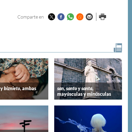
Twitter
Facebook
Whatsapp
Menéame
Enviar por
Imprimir
Comparte en
email
y
biznieto
, ambas
san
,
santo
y
santa
,
mayúsculas y minúsculas