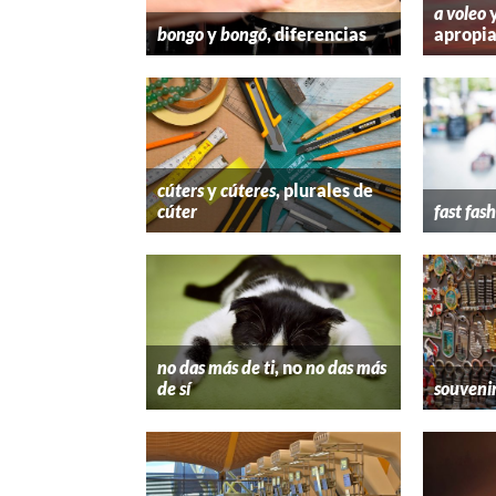
a voleo
bongo
y
bongó
, diferencias
apropi
cúters
y
cúteres
, plurales de
cúter
fast fas
no das más de ti
, no
no das más
de sí
souveni