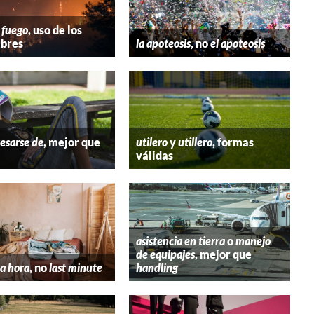
 fuego
, uso de los
bres
la apoteosis
, no
el apoteosis
esarse de
, mejor que
utilero
y
utillero
, formas
válidas
asistencia en tierra
o
manejo
de equipajes
, mejor que
a hora
, no
last minute
handling