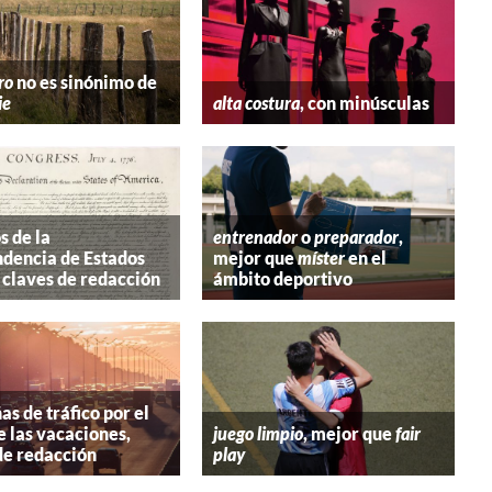
ro
no es sinónimo de
ie
alta costura
, con minúsculas
s de la
entrenador
o
preparador
,
dencia de Estados
mejor que
míster
en el
 claves de redacción
ámbito deportivo
s de tráfico por el
e las vacaciones,
juego limpio
, mejor que
fair
de redacción
play