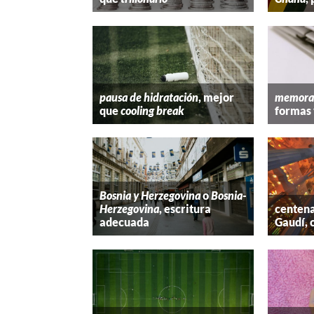
pausa de hidratación
, mejor
memora
que
cooling break
formas 
Bosnia y Herzegovina
o
Bosnia-
Herzegovina
, escritura
centena
adecuada
Gaudí, 