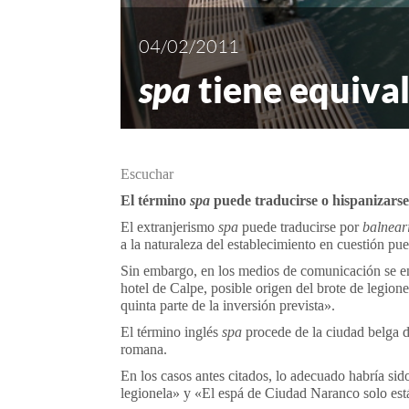
04/02/2011
spa
tiene equiva
Escuchar
El término
spa
puede traducirse o hispanizarse 
El extranjerismo
spa
puede traducirse por
balnear
a la naturaleza del establecimiento en cuestión pu
Sin embargo, en los medios de comunicación se enc
hotel de Calpe, posible origen del brote de legio
quinta parte de la inversión prevista».
El término inglés
spa
procede de la ciudad belga 
romana.
En los casos antes citados, lo adecuado habría sido
legionela» y «El espá de Ciudad Naranco solo está 