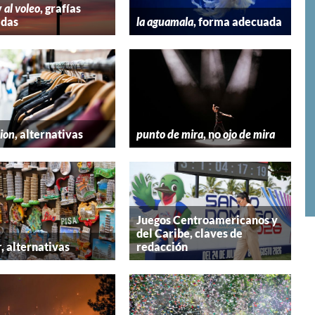
y
al voleo
, grafías
adas
la aguamala
, forma adecuada
hion
, alternativas
punto de mira
, no
ojo de mira
Juegos Centroamericanos y
del Caribe, claves de
r
, alternativas
redacción