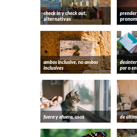
check in
y
check out
,
prender
alternativas
pronom
ambos inclusive
, no
ambos
desinter
inclusives
por
o
en
fuera
y
afuera
, usos
de últim