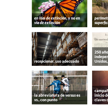
en vías de extinción
, y no
en
perímet
vía de extinción
superfic
250 año
indepen
recepcionar
, uso adecuado
Unidos,
campaña
la abreviatura de
versus
es
inicio d
vs.
, con punto
claves 