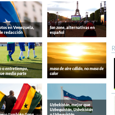
tos en Venezuela,
fan zone
, alternativas en
de redacción
español
R
o
o
entretiempo
,
masa de aire cálido
, no
masa de
que
media parte
calor
Uzbekistán
, mejor que
Uzbequistán
,
Usbekistán
 pero también
Gana
o
Usbequistán