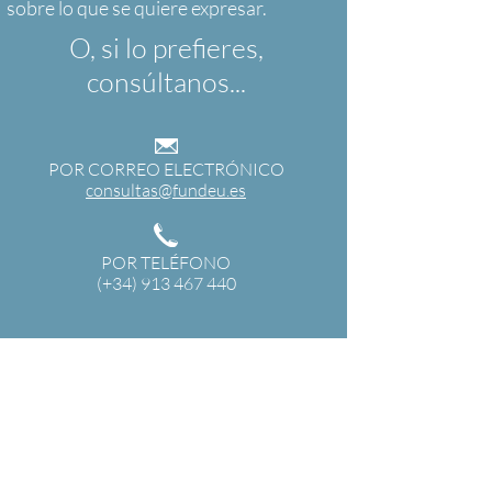
O, si lo prefieres,
consúltanos...
POR CORREO ELECTRÓNICO
consultas@fundeu.es
POR TELÉFONO
(+34) 913 467 440