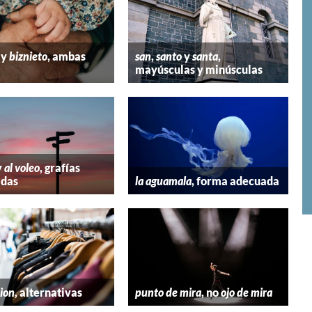
y
biznieto
, ambas
san
,
santo
y
santa
,
mayúsculas y minúsculas
y
al voleo
, grafías
adas
la aguamala
, forma adecuada
hion
, alternativas
punto de mira
, no
ojo de mira