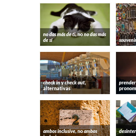
no das más de ti
, no
no das más
de sí
souveni
check in
y
check out
,
prender
alternativas
pronom
ambos inclusive
, no
ambos
desinter