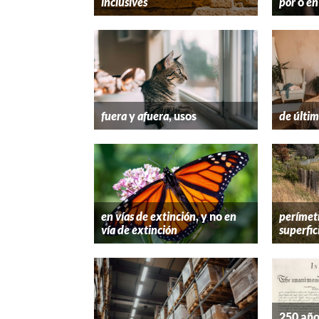
inclusives
por
o
en
fuera
y
afuera
, usos
de últim
en vías de extinción
, y no
en
perímet
vía de extinción
superfic
250 año