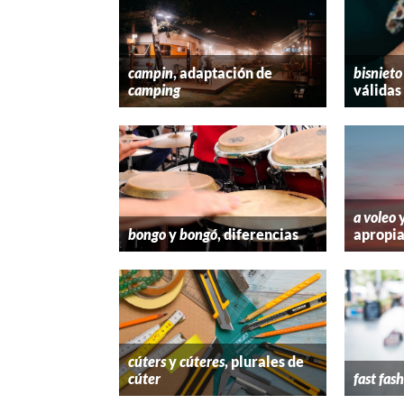
campin
, adaptación de
bisnieto
camping
válidas
a voleo
bongo
y
bongó
, diferencias
apropi
cúters
y
cúteres
, plurales de
cúter
fast fas