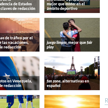
dencia de Estados
mejor que
míster
en el
 claves de redacción
ámbito deportivo
s de tráfico por el
e las vacaciones,
juego limpio
, mejor que
fair
de redacción
play
tos en Venezuela,
fan zone
, alternativas en
de redacción
español
R