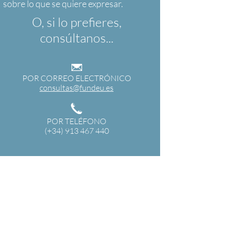
O, si lo prefieres,
consúltanos...
POR CORREO ELECTRÓNICO
consultas@fundeu.es
POR TELÉFONO
(+34) 913 467 440