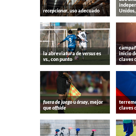
indepen
recepcionar
, uso adecuado
Unidos,
campaña
la abreviatura de
versus
es
inicio d
vs.
, con punto
claves 
fuera de juego
u
órsay
, mejor
terremo
que
offside
claves 