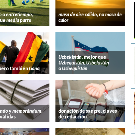
o
o
entretiempo
,
masa de aire cálido
, no
masa de
que
media parte
calor
Uzbekistán
, mejor que
Uzbequistán
,
Usbekistán
 pero también
Gana
o
Usbequistán
ndo
y
memorándum
,
donación de sangre, claves
válidas
de redacción