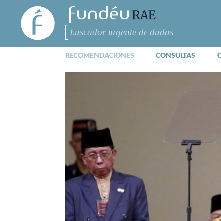
FundéuRAE
- Fundación
del Español
Buscar
Urgente
RECOMENDACIONES
CONSULTAS