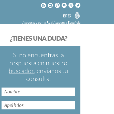
Rss
Instagram
Pinteres
Youtube
Twitter
Facebook
RAE
Agencia
EFE
Asesorada por la
Real Academia Española
nú
NOTICIAS
SOBRE LA FUNDÉURAE
¿TIENES UNA DUDA?
FundéuRAE es una fundación patrocinada por
la Agencia Efe y la Real Academia Española,
cuyo objetivo es colaborar con el buen uso del
Si no encuentras la
español en los medios de comunicación y en
respuesta en nuestro
Internet.
buscador
, envíanos tu
consulta.