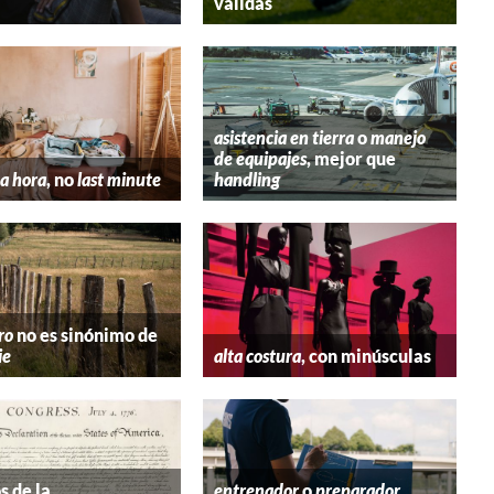
válidas
asistencia en tierra
o
manejo
de equipajes
, mejor que
a hora
, no
last minute
handling
ro
no es sinónimo de
ie
alta costura
, con minúsculas
s de la
entrenador
o
preparador
,