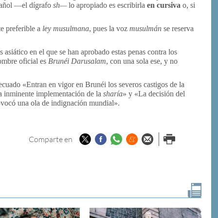
añol —el dígrafo
sh—
lo apropiado es escribirla
en cursiva
o, si
te preferible a
ley musulmana
, pues la voz
musulmán
se reserva
 asiático en el que se han aprobado estas penas contra los
ombre oficial es
Brunéi Darusalam
, con una sola ese, y no
ecuado «Entran en vigor en Brunéi los severos castigos de la
 la inminente implementación de la
sharía
» y «La decisión del
ovocó una ola de indignación mundial».
Twitter
Facebook
Whatsapp
Menéame
Enviar por
Imprimir
Comparte en
email