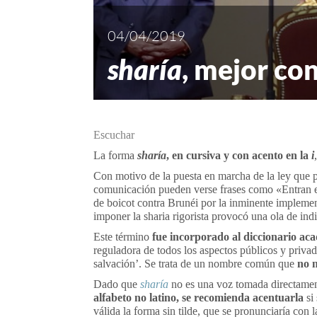
04/04/2019
sharía
, mejor con
Escuchar
La forma
sharía
, en cursiva y con acento en la
i
Con motivo de la puesta en marcha de la ley que p
comunicación pueden verse frases como «Entran en 
de boicot contra Brunéi por la inminente implemen
imponer la sharia rigorista provocó una ola de in
Este término
fue incorporado al diccionario ac
reguladora de todos los aspectos públicos y priva
salvación’. Se trata de un nombre común que
no 
Dado que
sharía
no es una voz tomada directamen
alfabeto no latino, se recomienda acentuarla
si 
válida la forma sin tilde, que se pronunciaría con 