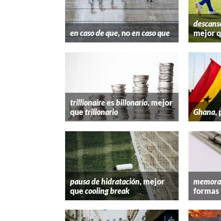
descans
en caso de que
, no
en caso que
mejor 
trillionaire
es
billonario
, mejor
que
trillonario
Ghana
,
pausa de hidratación
, mejor
memora
que
cooling break
formas 