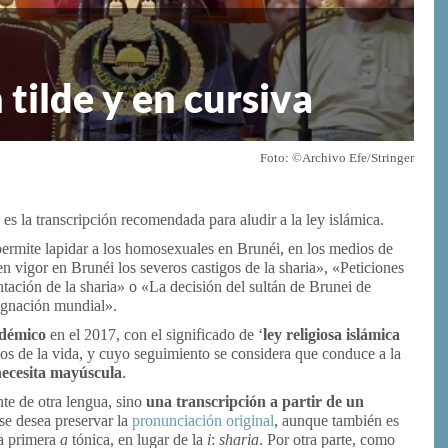
 tilde y en cursiva
Foto: ©Archivo Efe/Stringer
, es la transcripción recomendada para aludir a la ley islámica.
ermite lapidar a los homosexuales en Brunéi, en los medios de
vigor en Brunéi los severos castigos de la sharia», «Peticiones
tación de la sharia» o «La decisión del sultán de Brunei de
dignación mundial».
adémico
en el 2017, con el significado de ‘
ley religiosa islámica
dos de la vida, y cuyo seguimiento se considera que conduce a la
necesita mayúscula
.
te de otra lengua, sino
una transcripción a partir de un
se desea preservar la
pronunciación original
, aunque también es
la primera
a
tónica, en lugar de la
i
:
sharia
. Por otra parte, como