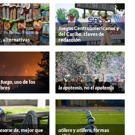
Juegos Centroamericanos y
del Caribe, claves de
r
, alternativas
redacción
 fuego
, uso de los
bres
la apoteosis
, no
el apoteosis
esarse de
, mejor que
utilero
y
utillero
, formas