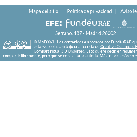
Mapa del sitio
Política de privacidad
Aviso le
Serrano, 187 - Madrid 28002
© MMXXVI - Los contenidos elaborados por FundéuRAE que
esta web lo hacen bajo una licencia de
Creative Commons R
CompartirIgual 3.0 Unported
. Esto quiere decir, en resume
compartir libremente, pero que se debe citar la autoría. Más información en e