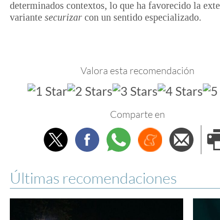
determinados contextos, lo que ha favorecido la exte
variante
securizar
con un sentido especializado.
Valora esta recomendación
Comparte en
Twitter
Facebook
Whatsapp
Menéame
Envi
e
Últimas recomendaciones