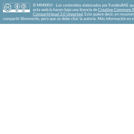
© MMXXVI - Los contenidos elaborados por FundéuRAE que
esta web lo hacen bajo una licencia de
Creative Commons R
CompartirIgual 3.0 Unported
. Esto quiere decir, en resume
compartir libremente, pero que se debe citar la autoría. Más información en e