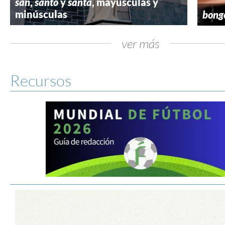
san
,
santo
y
santa
, mayúsculas y
minúsculas
bong
ver más
Recursos