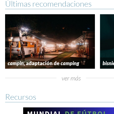
Últimas recomendaciones
campin
, adaptación de
camping
bisni
ver más
Recursos